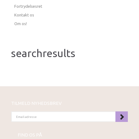
Fortrydelsesret
Kontakt os
Om os!
searchresults
TILMELD NYHEDSBREV
EMAIL-
ADRESSE
FIND OS PÅ