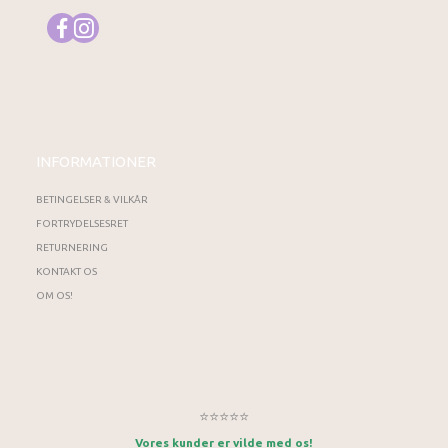
INFORMATIONER
BETINGELSER & VILKÅR
FORTRYDELSESRET
RETURNERING
KONTAKT OS
OM OS!
⭐⭐⭐⭐⭐
Vores kunder er vilde med os!