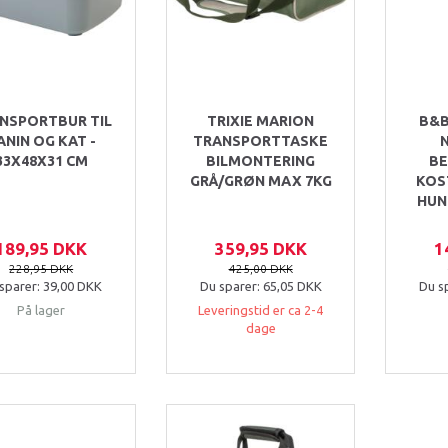
NSPORTBUR TIL
TRIXIE MARION
B&
ANIN OG KAT -
TRANSPORTTASKE
33X48X31 CM
BILMONTERING
BE
GRÅ/GRØN MAX 7KG
KOS
HUN
189,95 DKK
359,95 DKK
1
228,95 DKK
425,00 DKK
sparer:
39,00 DKK
Du sparer:
65,05 DKK
Du s
På lager
Leveringstid er ca 2-4
dage