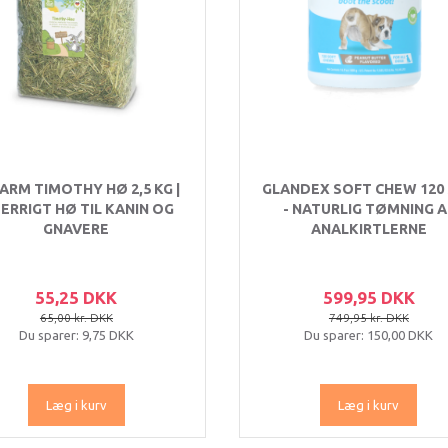
FARM TIMOTHY HØ 2,5 KG |
GLANDEX SOFT CHEW 120
BERRIGT HØ TIL KANIN OG
- NATURLIG TØMNING A
GNAVERE
ANALKIRTLERNE
55,25 DKK
599,95 DKK
65,00 kr. DKK
749,95 kr. DKK
Du sparer:
9,75 DKK
Du sparer:
150,00 DKK
Læg i kurv
Læg i kurv