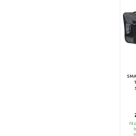
SMA
Få 
b
m