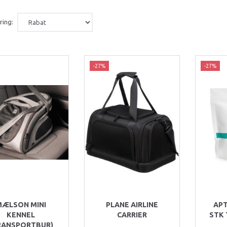
ring:
-27%
-27%
MÆLSON MINI
PLANE AIRLINE
APT
KENNEL
CARRIER
STK
RANSPORTBUR)