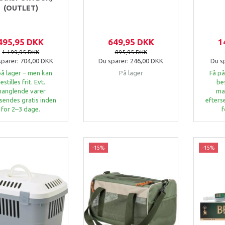
(OUTLET)
495,95 DKK
649,95 DKK
1
1.199,95 DKK
895,95 DKK
sparer:
704,00 DKK
Du sparer:
246,00 DKK
Du s
på lager – men kan
På lager
Få på
estilles frit. Evt.
bes
anglende varer
ma
sendes gratis inden
efters
for 2–3 dage.
f
-15%
-15%