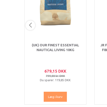
(UK) OUR FINEST ESSENTIAL
JR 
NAUTICAL LIVING 10KG
FI
679,15 DKK
799,00 kr. DKK
Du sparer:
119,85 DKK
Læg i kurv