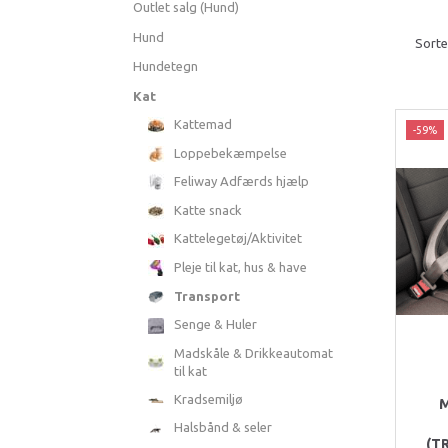
Outlet salg (Hund)
Hund
Sorte
Hundetegn
Kat
Kattemad
-59%
Loppebekæmpelse
Feliway Adfærds hjælp
Katte snack
Kattelegetøj/Aktivitet
Pleje til kat, hus & have
Transport
Senge & Huler
Madskåle & Drikkeautomat
til kat
Kradsemiljø
Halsbånd & seler
(T