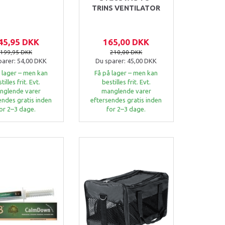
TRINS VENTILATOR
45,95 DKK
165,00 DKK
199,95 DKK
210,00 DKK
parer:
54,00 DKK
Du sparer:
45,00 DKK
 lager – men kan
Få på lager – men kan
tilles frit. Evt.
bestilles frit. Evt.
nglende varer
manglende varer
endes gratis inden
eftersendes gratis inden
or 2–3 dage.
for 2–3 dage.