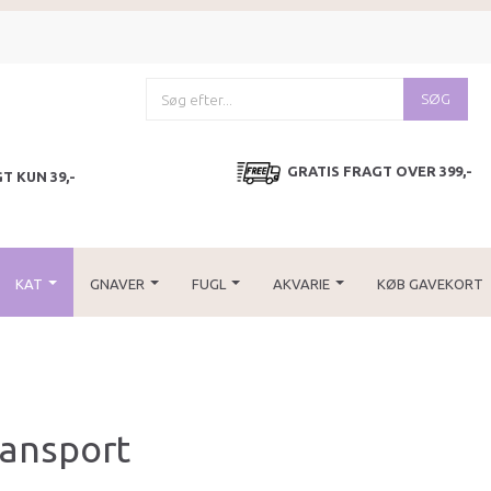
SØG
GRATIS FRAGT OVER 399,-
T KUN 39,-
KAT
GNAVER
FUGL
AKVARIE
KØB GAVEKORT
ransport