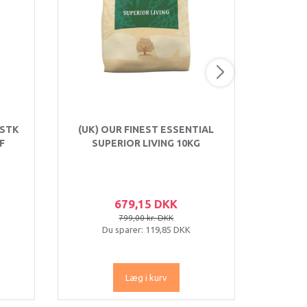
 STK
(UK) OUR FINEST ESSENTIAL
EARTH
F
SUPERIOR LIVING 10KG
RULLE
679,15 DKK
799,00 kr. DKK
Du sparer:
119,85 DKK
Læg i kurv