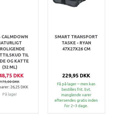
B CALMDOWN
SMART TRANSPORT
NATURLIGT
TASKE - RYAN
ROLIGENDE
47X27X26 CM
TTILSKUD TIL
DE OG KATTE
(32 ML)
48,75 DKK
229,95 DKK
175,00 DKK
Få på lager – men kan
parer:
26,25 DKK
bestilles frit. Evt.
På lager
manglende varer
eftersendes gratis inden
for 2–3 dage.