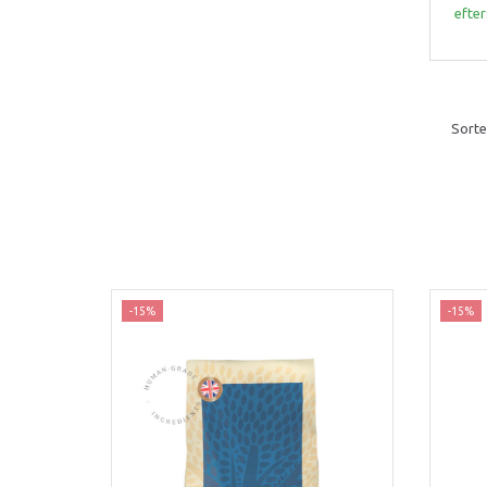
efter
Sorte
-15%
-15%