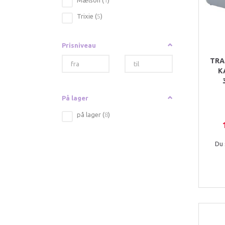
Mælson
(
1
)
Trixie
(
5
)
Prisniveau
TRA
K
På lager
på lager
(
8
)
Du 