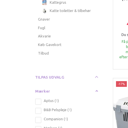
Kattegrus
Katte toiletter & tilbehør
Gnaver
Fugl
Du 
Akvarie
Få 
Køb Gavekort
b
m
Tilbud
efter
Skifte
TILPAS UDVALG
filter
-17%
Mærker
Aptus
(
1
)
B&B Pelspleje
(
1
)
Companion
(
1
)