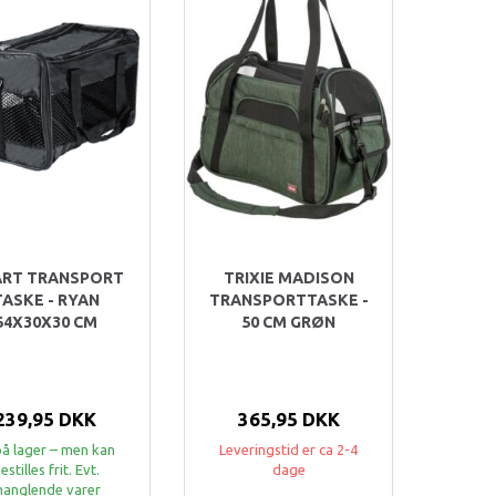
RT TRANSPORT
TRIXIE MADISON
TASKE - RYAN
TRANSPORTTASKE -
54X30X30 CM
50 CM GRØN
239,95 DKK
365,95 DKK
på lager – men kan
Leveringstid er ca 2-4
estilles frit. Evt.
dage
anglende varer