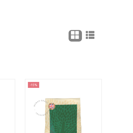
-15%
-35%
Nyhed