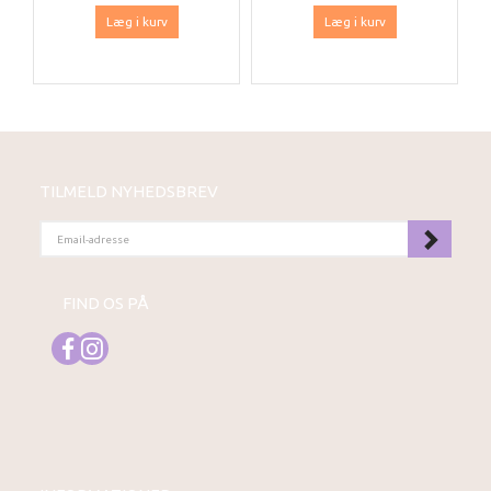
Læg i kurv
Læg i kurv
TILMELD NYHEDSBREV
EMAIL-
ADRESSE
FIND OS PÅ