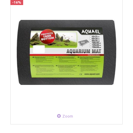
-16%
Zoom