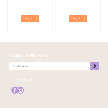
Læg i kurv
Læg i kurv
TILMELD NYHEDSBREV
EMAIL-
ADRESSE
FIND OS PÅ