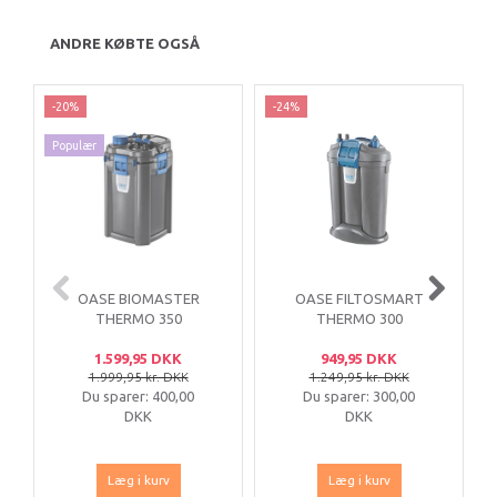
ANDRE KØBTE OGSÅ
-20%
-24%
Populær
OASE BIOMASTER
OASE FILTOSMART
THERMO 350
THERMO 300
1.599,95 DKK
949,95 DKK
1.999,95 kr. DKK
1.249,95 kr. DKK
Du sparer:
400,00
Du sparer:
300,00
DKK
DKK
Læg i kurv
Læg i kurv