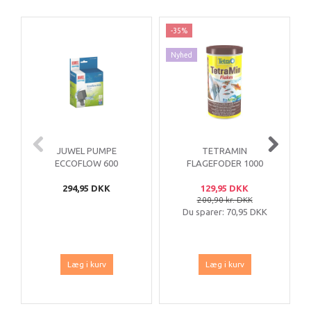
-35%
Nyhed
JUWEL PUMPE
TETRAMIN
ECCOFLOW 600
FLAGEFODER 1000
ML
294,95 DKK
129,95 DKK
200,90 kr. DKK
Du sparer:
70,95 DKK
Læg i kurv
Læg i kurv