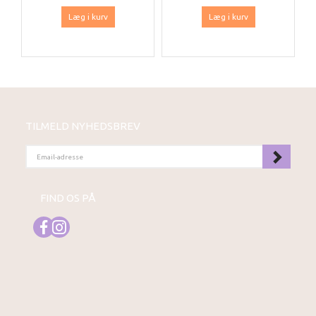
Læg i kurv
Læg i kurv
TILMELD NYHEDSBREV
EMAIL-
ADRESSE
FIND OS PÅ