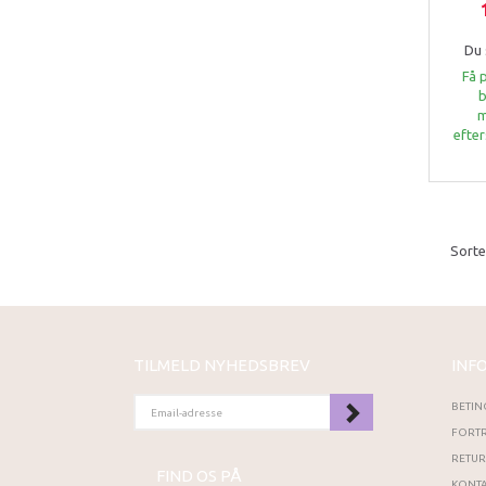
Du 
Få 
b
m
efter
Sorte
TILMELD NYHEDSBREV
INF
EMAIL-
BETIN
ADRESSE
FORTR
RETU
FIND OS PÅ
KONTA