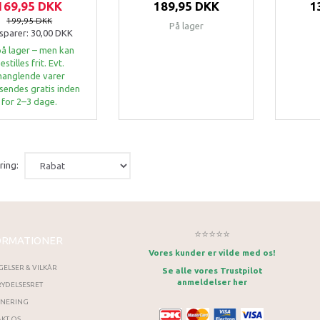
169,95 DKK
189,95 DKK
1
199,95 DKK
På lager
sparer:
30,00 DKK
på lager – men kan
estilles frit. Evt.
anglende varer
sendes gratis inden
for 2–3 dage.
ring:
⭐⭐⭐⭐⭐
ORMATIONER
Vores kunder er vilde med os!
GELSER & VILKÅR
Se alle vores Trustpilot
anmeldelser her
YDELSESRET
RNERING
KT OS