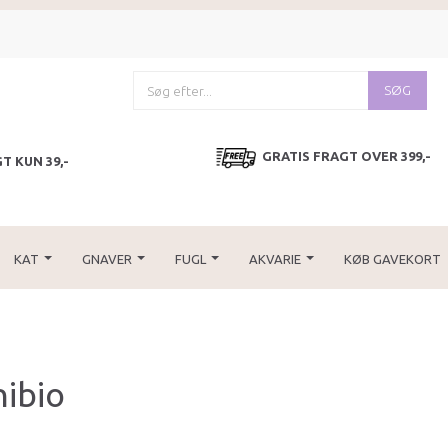
SØG
GRATIS FRAGT OVER 399,-
T KUN 39,-
KAT
GNAVER
FUGL
AKVARIE
KØB GAVEKORT
ibio