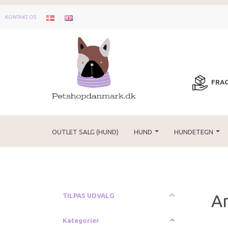
KONTAKT OS
FRAG
OUTLET SALG (HUND)
HUND
HUNDETEGN
An
Skifte
TILPAS UDVALG
filter
Kategorier