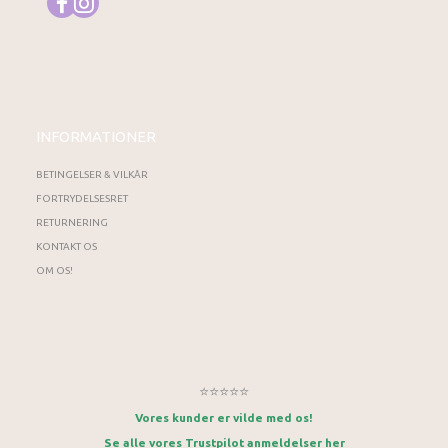
INFORMATIONER
BETINGELSER & VILKÅR
FORTRYDELSESRET
RETURNERING
KONTAKT OS
OM OS!
⭐⭐⭐⭐⭐
Vores kunder er vilde med os!
Se alle vores Trustpilot anmeldelser her