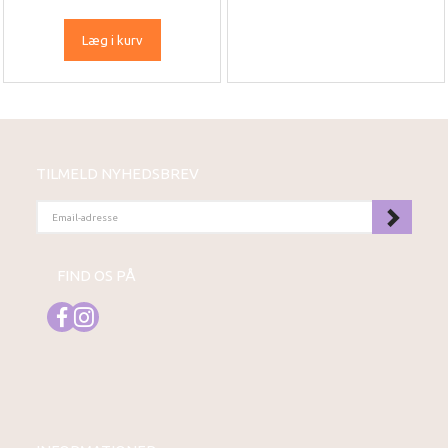
Læg i kurv
TILMELD NYHEDSBREV
EMAIL-
ADRESSE
FIND OS PÅ