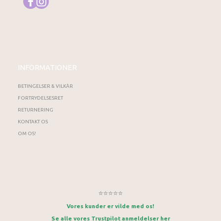
INFORMATIONER
BETINGELSER & VILKÅR
FORTRYDELSESRET
RETURNERING
KONTAKT OS
OM OS!
⭐⭐⭐⭐⭐
Vores kunder er vilde med os!
Se alle vores Trustpilot anmeldelser her