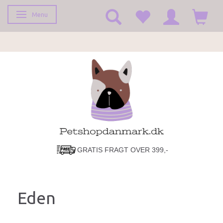
Menu
Skifte navigation
GRATIS FRAGT OVER 399,-
LYN HURTIG LEVERING!
Eden