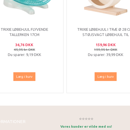
TRIXIE LØBEHJUL FLYVENDE
TRIXIE LØBEHJUL I TRÆ Ø 28 C
TALLERKEN 17CM
STØJSVAGT LØBEHJUL TIL
GNAVERE MED KORK
36,76 DKK
159,96 DKK
45,95 kr. DKK
199,95 kr. DKK
Du sparer:
9,19 DKK
Du sparer:
39,99 DKK
Læg i kurv
Læg i kurv
⭐⭐⭐⭐⭐
ORMATIONER
Vores kunder er vilde med os!