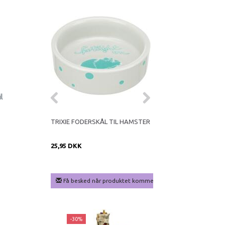
l
TEM TIL
TRIXIE FODERSKÅL TIL HAMSTER
LITTLE ONE FLOWER 
25,95 DKK
39,95 DKK
KK
Få besked når produktet kommer igen
Læg i kurv
-30%
-27%