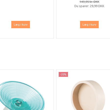
149,95 kr. DKK
Du sparer:
29,99 DKK
Læg i kurv
Læg i kurv
-20%