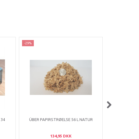
-29%
-20%
Nyhed
 34
ÜBER PAPIRSTRØELSE 56 L NATUR
TX HAM
134,95 DKK