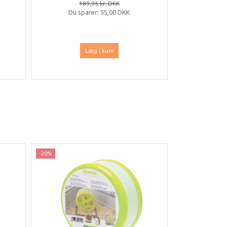
189,95 kr. DKK
9
Du sparer:
55,00 DKK
Du sp
Læg i kurv
-20%
-20%