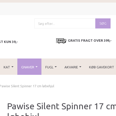
SØG
GRATIS FRAGT OVER 399,-
T KUN 39,-
KAT
GNAVER
FUGL
AKVARIE
KØB GAVEKORT
Pawise Silent Spinner 17 cm løbehjul
Pawise Silent Spinner 17 c