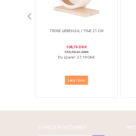
TRIXIE LØBEHJUL I TRÆ 21 CM
108,76 DKK
135,95 kr. DKK
Du sparer:
27,19 DKK
Læg i kurv
TILMELD NYHEDSBREV
INF