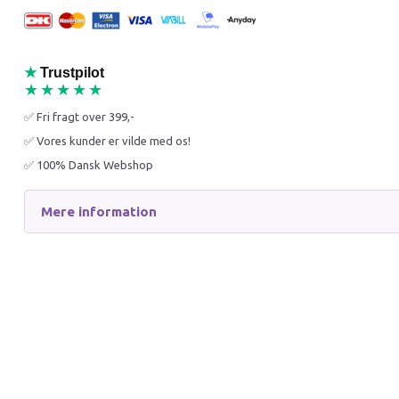
★
Trustpilot
★★★★★
✅ Fri fragt over 399,-
PAWISE SILENT SPINNER
JR FAR
✅ Vores kunder er vilde med os!
14 CM LØBEHJUL
BLOMST
✅ 100% Dansk Webshop
(60 CM 
Mere information
75,95 DKK
174,95
140,95 DKK
249,95 
Du sparer:
65,00 DKK
Du spar
Få besked når produktet kommer 
Læg i 