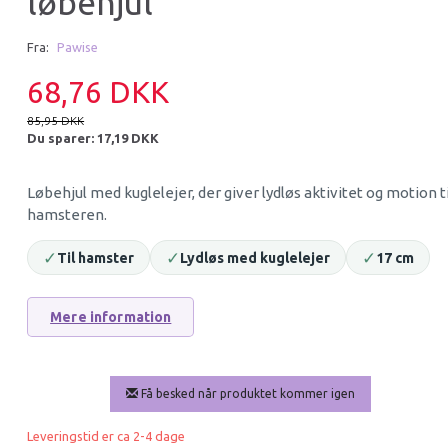
løbehjul
-20%
Fra:
Pawise
68,76 DKK
85,95 DKK
Du sparer:
17,19 DKK
Løbehjul med kuglelejer, der giver lydløs aktivitet og motion ti
hamsteren.
TRIXIE SANDBAD I TRÆ TIL
FRIDA TUNNELSYS
✓
✓
✓
Til hamster
Lydløs med kuglelejer
17 cm
HAMSTER – MED AKRYLFRONT
HAMSTER
99,95 DKK
120,73 DKK
150,90 DKK
Mere information
Du sparer:
30,17 D
Læg i kurv
Læg i kurv
Få besked når produktet kommer igen
Leveringstid er ca 2-4 dage
-46%
-30%