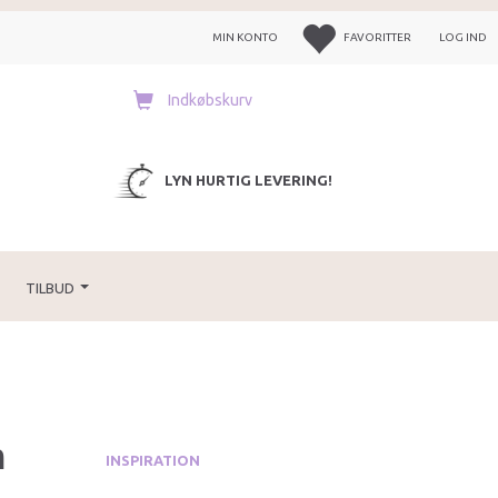
MIN KONTO
FAVORITTER
LOG IND
Indkøbskurv
LYN HURTIG LEVERING!
TILBUD
m
INSPIRATION