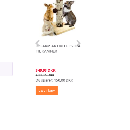
M XXL
JR FARM AKTIVITETSTRÆ
JR FARM TUNNEL MED
ERVIPPE 1,7 KG
TIL KANINER
BJERGENGHØ MEDIUM
Ø 20 CM)
 DKK
349,95 DKK
95,00 DKK
DKK
499,95 DKK
129,95 DKK
er:
75,00 DKK
Du sparer:
150,00 DKK
Du sparer:
34,95 DKK
igen
kurv
Læg i kurv
Læg i kurv