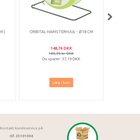
M |
ORBITAL HAMSTERHJUL - Ø18 CM
HAMUKI
148,76 DKK
185,95 kr. DKK
5
Du sparer:
37,19 DKK
Du sp
Læg i kurv
Kontakt kundeservice på
tlf. 25101004