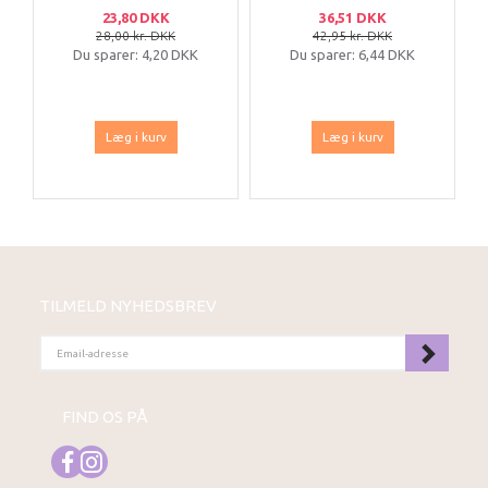
23,80 DKK
36,51 DKK
28,00 kr. DKK
42,95 kr. DKK
Du sparer:
4,20 DKK
Du sparer:
6,44 DKK
Læg i kurv
Læg i kurv
TILMELD NYHEDSBREV
EMAIL-
ADRESSE
FIND OS PÅ