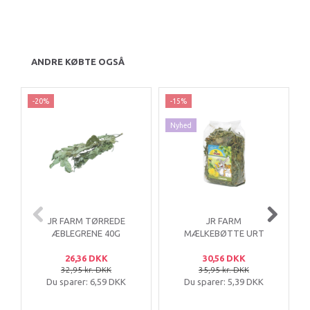
ANDRE KØBTE OGSÅ
-20%
-15%
Nyhed
JR FARM TØRREDE
JR FARM
ÆBLEGRENE 40G
MÆLKEBØTTE URT
100G
26,36 DKK
30,56 DKK
32,95 kr. DKK
35,95 kr. DKK
Du sparer:
6,59 DKK
Du sparer:
5,39 DKK