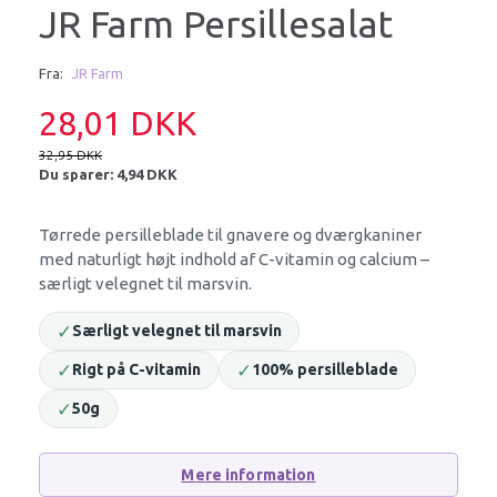
JR Farm Persillesalat
Fra:
JR Farm
28,01 DKK
32,95 DKK
Du sparer:
4,94 DKK
Tørrede persilleblade til gnavere og dværgkaniner
med naturligt højt indhold af C-vitamin og calcium –
særligt velegnet til marsvin.
✓
Særligt velegnet til marsvin
✓
✓
Rigt på C-vitamin
100% persilleblade
✓
50g
Mere information