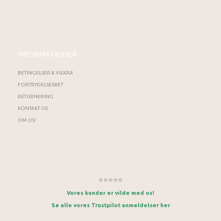
INFORMATIONER
BETINGELSER & VILKÅR
FORTRYDELSESRET
RETURNERING
KONTAKT OS
OM OS!
⭐⭐⭐⭐⭐
Vores kunder er vilde med os!
Se alle vores Trustpilot anmeldelser her