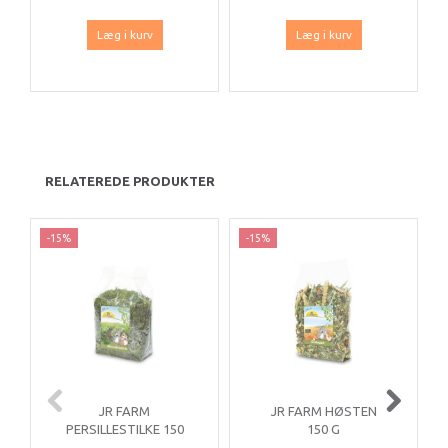
Læg i kurv
Læg i kurv
RELATEREDE PRODUKTER
-15%
-15%
JR FARM
JR FARM HØSTEN
PERSILLESTILKE 150
150 G
G