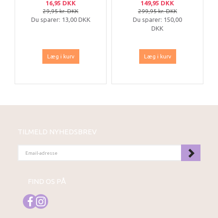
16,95 DKK
149,95 DKK
KG
29,95 kr. DKK
299,95 kr. DKK
Du sparer:
13,00 DKK
Du sparer:
150,00
DKK
Læg i kurv
Læg i kurv
TILMELD NYHEDSBREV
EMAIL-
ADRESSE
FIND OS PÅ