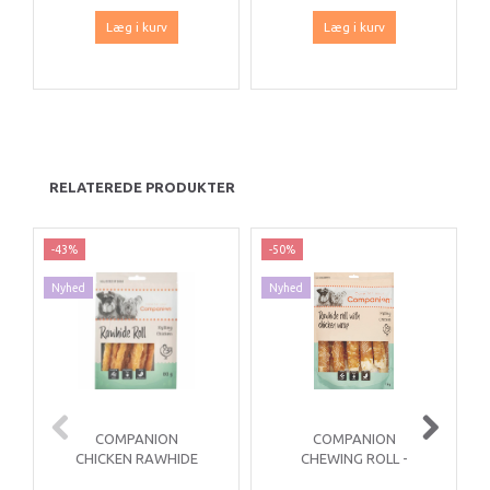
Læg i kurv
Læg i kurv
RELATEREDE PRODUKTER
-43%
-50%
Nyhed
Nyhed
COMPANION
COMPANION
CHICKEN RAWHIDE
CHEWING ROLL -
ROLL
STORE CA. 15 STK/ 1