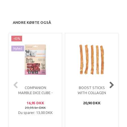
ANDRE KØBTE OGSÅ
-43%
Nyhed
COMPANION
BOOST STICKS
MARBLE DICE CUBE -
WITH COLLAGEN
AND & TORSK
AND CHICKEN
16,95 DKK
20,90 DKK
12,5CM – 5 STK
29,95 kr. DKK
Du sparer:
13,00 DKK