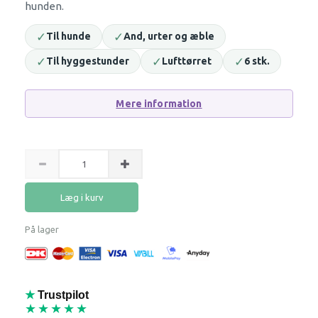
hunden.
✓
✓
Til hunde
And, urter og æble
✓
✓
✓
Til hyggestunder
Lufttørret
6 stk.
Mere information
Læg i kurv
På lager
★
Trustpilot
★★★★★