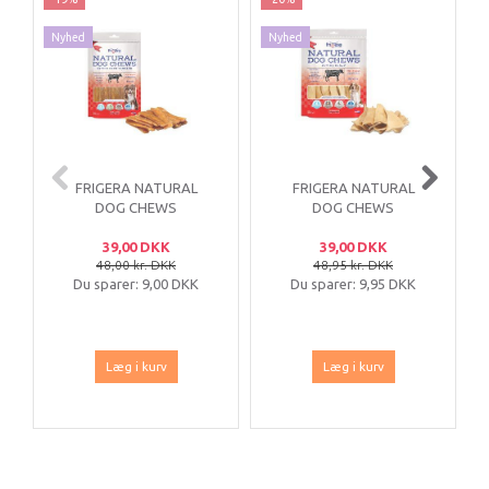
Nyhed
Nyhed
FRIGERA NATURAL
FRIGERA NATURAL
DOG CHEWS
DOG CHEWS
OKSEHALSSENER
OKSEHOVEDBUND
39,00 DKK
39,00 DKK
250 G
250 G
48,00 kr. DKK
48,95 kr. DKK
Du sparer:
9,00 DKK
Du sparer:
9,95 DKK
Læg i kurv
Læg i kurv