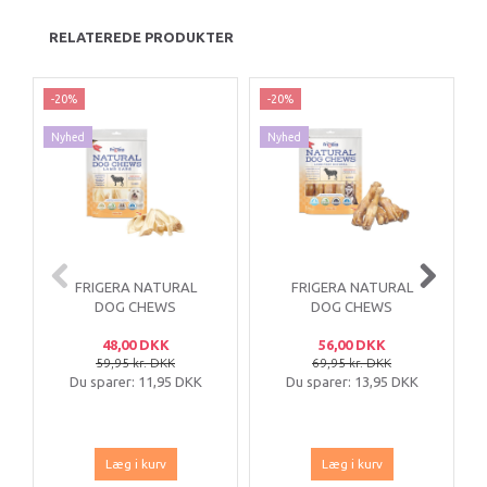
RELATEREDE PRODUKTER
-20%
-20%
Nyhed
Nyhed
FRIGERA NATURAL
FRIGERA NATURAL
DOG CHEWS
DOG CHEWS
LAMMEØRER
LAMMEFØDDER 5
48,00 DKK
56,00 DKK
STK
59,95 kr. DKK
69,95 kr. DKK
Du sparer:
11,95 DKK
Du sparer:
13,95 DKK
Læg i kurv
Læg i kurv