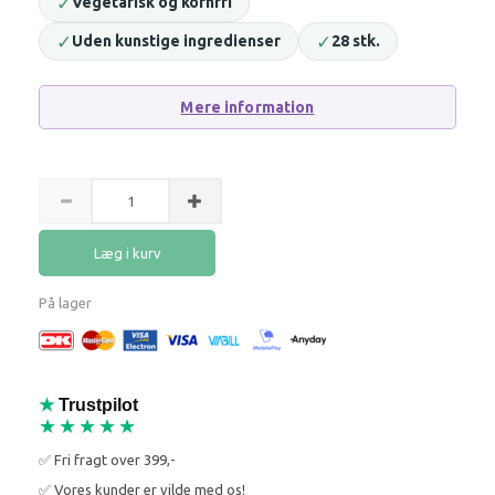
✓
Vegetarisk og kornfri
✓
✓
Uden kunstige ingredienser
28 stk.
Mere information
Læg i kurv
På lager
★
Trustpilot
★★★★★
✅ Fri fragt over 399,-
✅ Vores kunder er vilde med os!