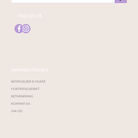
FIND OS PÅ
INFORMATIONER
BETINGELSER & VILKÅR
FORTRYDELSESRET
RETURNERING
KONTAKT OS
OM OS!