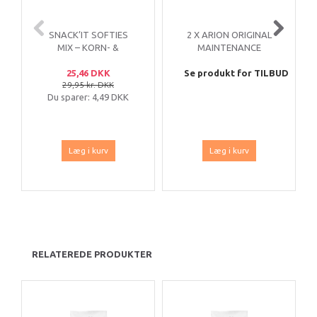
SNACK’IT SOFTIES
2 X ARION ORIGINAL
MIX – KORN- &
MAINTENANCE
GLUTENFRI (200 G)
LARGE 12 KG
25,46 DKK
Se produkt for TILBUD
29,95 kr. DKK
Du sparer:
4,49 DKK
Læg i kurv
Læg i kurv
RELATEREDE PRODUKTER