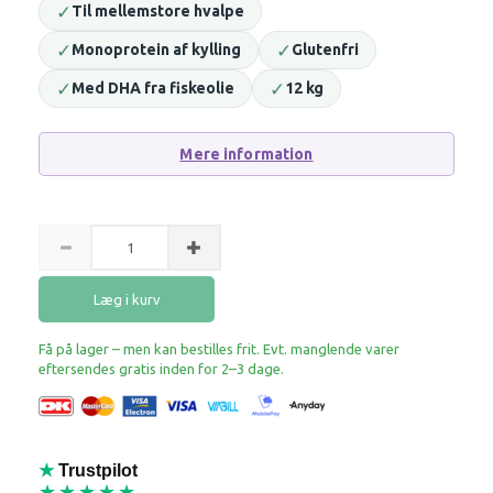
✓
Til mellemstore hvalpe
✓
✓
Monoprotein af kylling
Glutenfri
✓
✓
Med DHA fra fiskeolie
12 kg
Mere information
Læg i kurv
Få på lager – men kan bestilles frit. Evt. manglende varer
eftersendes gratis inden for 2–3 dage.
★
Trustpilot
★★★★★