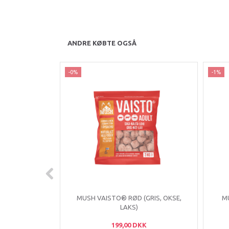
ANDRE KØBTE OGSÅ
-0%
-1%
MUSH VAISTO® RØD (GRIS, OKSE,
M
LAKS)
199,00 DKK