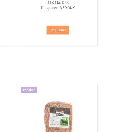
55,95 kr. DKK
Du sparer:
8,39 DKK
Læg i kurv
Populær
Populær