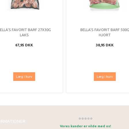
ELLA'S FAVORIT BARF 27X30G
BELLA'S FAVORIT BARF 500
LAKS
HJORT
67,95 DKK
38,95 DKK
Læg i kurv
Læg i kurv
⭐⭐⭐⭐⭐
ORMATIONER
Vores kunder er vilde med os!