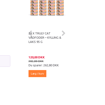
 FØR 07.26
BEDST FØR 07.26
CAT VÅDFODER –
24 X TRULY CAT
TRULY CAT VÅDFODER –
 & LAKS 95 G
VÅDFODER – KYLLING &
KYLLING & KRABBE 95 G
LAKS 95 G
KK
120,00 DKK
5,00 DKK
KK
382,80 DKK
15,95 DKK
er:
10,95 DKK
Du sparer:
262,80 DKK
Du sparer:
10,95 DKK
kurv
Læg i kurv
Læg i kurv