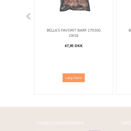
BELLA'S FAVORIT BARF 27X30G
B
OKSE
67,95 DKK
Læg i kurv
TILMELD NYHEDSBREV
INF