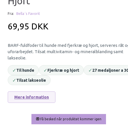
Hjort
Fra:
Bella´s Favorit
69,95 DKK
BARF-fuldfoder til hunde med fjerkræ og hjort, serveres råt o
uforarbejdet. Tilsat multivitamin- og mineralblanding samt
lakseolie.
RIGTIG HUNDEMAD
RIGTIG HUNDEMA
✓
✓
✓
Til hunde
Fjerkræ og hjort
27 medaljoner a 3
KALVEBRYSTBEN, CA 1KG
2KG LØSTFROSSE
✓
Tilsat lakseolie
79,95 DKK
159,95 DKK
Mere information
Læg i kurv
Læg i kurv
Få besked når produktet kommer igen
-75%
-69%