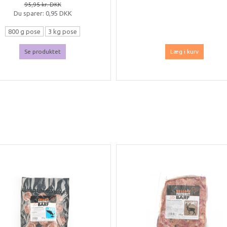
95,95 kr. DKK
Du sparer:
0,95 DKK
800 g pose
3 kg pose
Se produktet
Læg i kurv