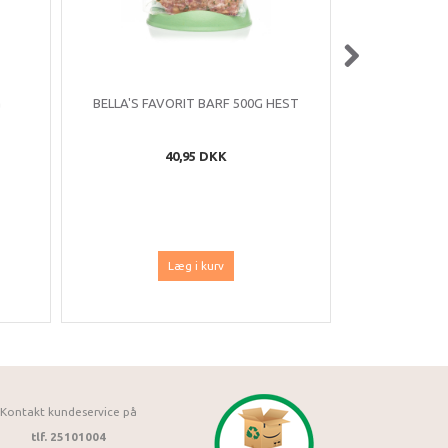
G
BELLA'S FAVORIT BARF 500G HEST
BELLA'S FA
40,95 DKK
Læg i kurv
Kontakt kundeservice på
tlf. 25101004