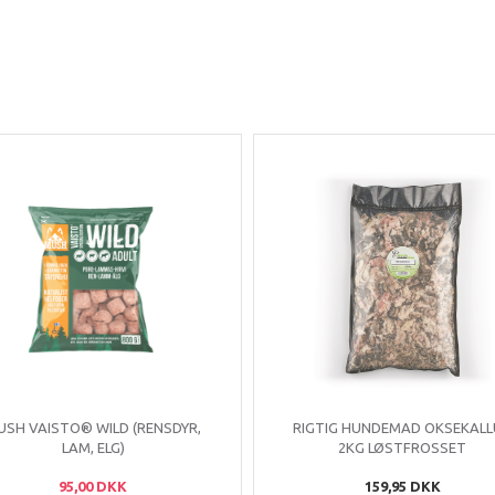
USH VAISTO® WILD (RENSDYR,
RIGTIG HUNDEMAD OKSEKAL
LAM, ELG)
2KG LØSTFROSSET
95,00 DKK
159,95 DKK