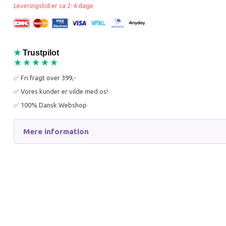
BEDST
Leveringstid er ca 2-4 dage
★
Trustpilot
★★★★★
24 X TRULY CAT
TRULY 
✅ Fri fragt over 399,-
VÅDFODER TIL KAT - TUN
KYLLING
& KYLLING 375G
✅ Vores kunder er vilde med os!
✅ 100% Dansk Webshop
240,00 DKK
5,00 D
Mere information
958,80 DKK
15,95 D
Du sparer:
718,80 DKK
Du spar
Læg i kurv
Læg i 