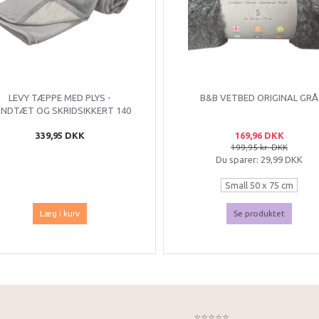
LEVY TÆPPE MED PLYS -
B&B VETBED ORIGINAL GRÅ
NDTÆT OG SKRIDSIKKERT 140
X 90 CM
339,95 DKK
169,96 DKK
199,95 kr. DKK
Du sparer:
29,99 DKK
Small 50 x 75 cm
Medium 75 x 100 cm
Læg i kurv
Se produktet
⭐⭐⭐⭐⭐