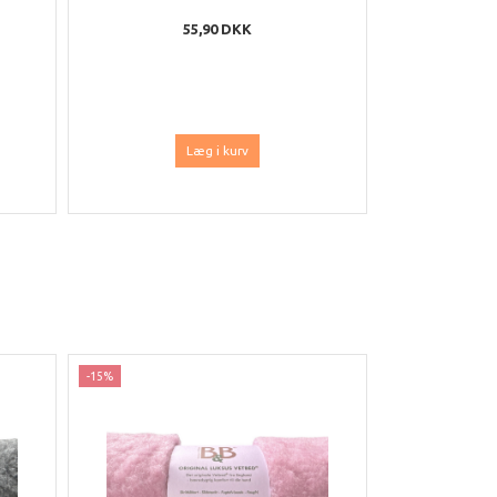
55,90 DKK
Læg i kurv
-15%
-25%