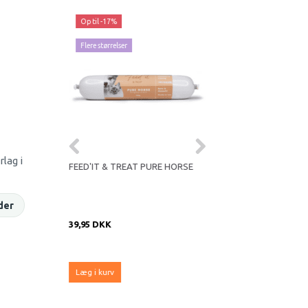
Op til -17%
Flere størrelser
lag i
PURE RABBIT
FEED'IT & TREAT PURE HORSE
(UK) OUR FINEST ESSE
SMALL SIZE NAUTICAL 
2,5KG
der
39,95 DKK
289,95 DKK
Læg i kurv
Læg i kurv