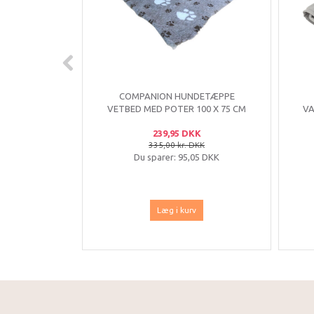
COMPANION HUNDETÆPPE
VETBED MED POTER 100 X 75 CM
VA
LYSEBLÅ OG SORT
239,95 DKK
335,00 kr. DKK
Du sparer:
95,05 DKK
Læg i kurv