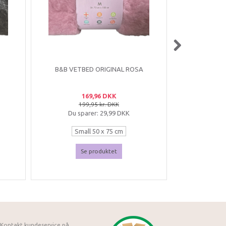
B&B VETBED ORIGINAL ROSA
SAMOS
KØLE
169,96 DKK
199,95 kr. DKK
39
Du sparer:
29,99 DKK
Du sp
Small 50 x 75 cm
SAMOS rejs
Medium 75 x 100 cm
Se produktet
S
SAMOS rejs
Large 100 x 150 cm
1
Kontakt kundeservice på