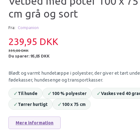
Vetbed med poter 100 x 75
cm grå og sort
Op til -17%
Flere størrelser
Fra:
Companion
239,95 DKK
335,00 DKK
Du sparer:
95,05 DKK
Blødt og varmt hundetæppe i polyester, der giver et tørt under
ESSENTIAL COLLAGEN &
FEED'IT & TREAT 
fødekasser, hundesenge og transportkasser.
CURCUMA TEETH DELIGHTS
✓
✓
✓
Til hunde
100 % polyester
Vaskes ved 40 gra
49,95 DKK
39,95 DKK
✓
✓
Tørrer hurtigt
100 x 75 cm
Mere information
Læg i kurv
Læg i kurv