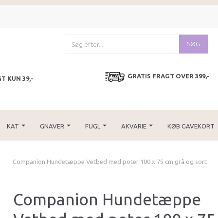
SØG
GRATIS FRAGT OVER 399,-
T KUN 39,-
KAT
GNAVER
FUGL
AKVARIE
KØB GAVEKORT
Companion Hundetæppe Vetbed med poter 100 x 75 cm grå og sort
Companion Hundetæppe