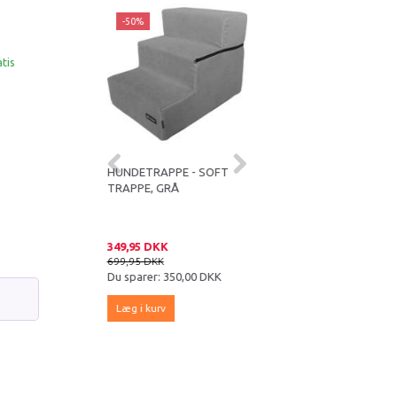
-50%
-35%
atis
N ORTHOPÆDISK
HUNDETRAPPE - SOFT
NORDIC PAWS VAX
Y FOAM
TRAPPE, GRÅ
LØBEGÅRD – GRÅ 92 X 92
ENG - 80 CM
X 53 CM (OUTLET)
 DKK
349,95 DKK
489,00 DKK
5 DKK
699,95 DKK
749,95 DKK
er:
800,00 DKK
Du sparer:
350,00 DKK
Du sparer:
260,95 DKK
kurv
Læg i kurv
Læg i kurv