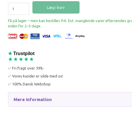
Læg i kurv
Op til -63%
-62%
Flere størrelser
Få på lager – men kan bestilles frit. Evt. manglende varer eftersendes gr
inden for 2–3 dage.
★
Trustpilot
MÆLSON LOUNGE MAT -
MÆLSO
★★★★★
ANTRACIT/SORT
MEMOR
HUNDES
✅ Fri fragt over 399,-
✅ Vores kunder er vilde med os!
149,95 DKK
499,95
✅ 100% Dansk Webshop
399,95 DKK
1.299,9
Du sparer:
250,00 DKK
Du spar
Mere information
Læg i 