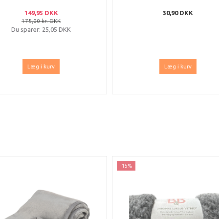
149,95 DKK
30,90 DKK
175,00 kr. DKK
Du sparer:
25,05 DKK
Læg i kurv
Læg i kurv
-15%