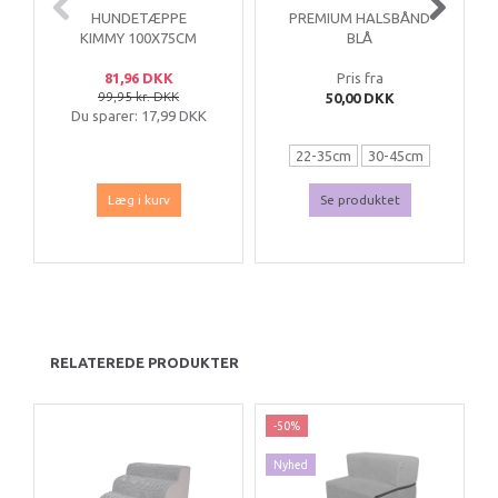
HUNDETÆPPE
PREMIUM HALSBÅND
KIMMY 100X75CM
BLÅ
81,96 DKK
Pris fra
99,95 kr. DKK
50,00 DKK
Du sparer:
17,99 DKK
22-35cm
30-45cm
35-55cm
40-65cm
Læg i kurv
Se produktet
15-25cm
RELATEREDE PRODUKTER
-50%
Nyhed