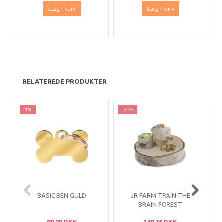
Læg i kurv
Læg i kurv
RELATEREDE PRODUKTER
-1%
-20%
BASIC BEN GULD
JR FARM TRAIN THE
BRAIN FOREST
99,00 DKK
140,76 DKK