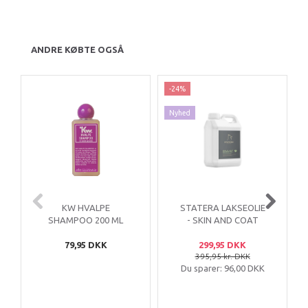
ANDRE KØBTE OGSÅ
-24%
Nyhed
KW HVALPE
STATERA LAKSEOLIE
SHAMPOO 200 ML
- SKIN AND COAT
3000 ML
79,95 DKK
299,95 DKK
395,95 kr. DKK
Du sparer:
96,00 DKK