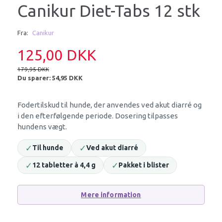
Canikur Diet-Tabs 12 stk
Fra:
Canikur
125,00 DKK
179,95 DKK
Du sparer:
54,95 DKK
Fodertilskud til hunde, der anvendes ved akut diarré og
i den efterfølgende periode. Dosering tilpasses
hundens vægt.
✓
✓
Til hunde
Ved akut diarré
✓
✓
12 tabletter à 4,4 g
Pakket i blister
Mere information