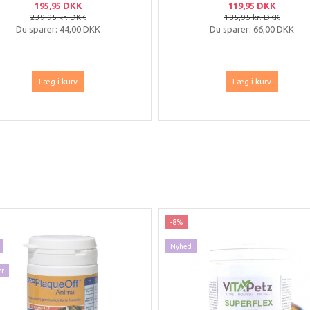
195,95 DKK
119,95 DKK
239,95 kr. DKK
185,95 kr. DKK
Du sparer:
44,00 DKK
Du sparer:
66,00 DKK
Læg i kurv
Læg i kurv
-8%
Nyhed
ær