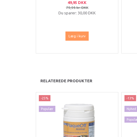
49,95 DKK
79,95 kr. DKK
Du sparer:
30,00 DKK
Læg i kurv
RELATEREDE PRODUKTER
-25%
-13%
Populær
Nyhed
Popul