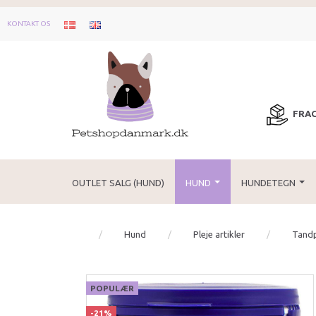
KONTAKT OS
FRAG
OUTLET SALG (HUND)
HUND
HUNDETEGN
Hund
Pleje artikler
Tandp
POPULÆR
-21%