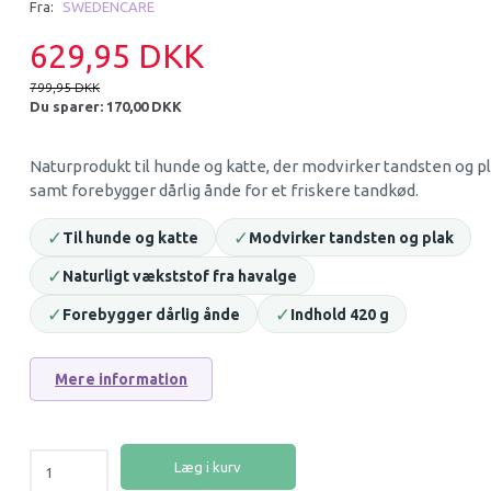
Fra:
SWEDENCARE
-24%
629,95 DKK
799,95 DKK
Du sparer:
170,00 DKK
Naturprodukt til hunde og katte, der modvirker tandsten og p
samt forebygger dårlig ånde for et friskere tandkød.
✓
✓
Til hunde og katte
Modvirker tandsten og plak
FUGLELEGETØJ 4 GITTERBOLDE
MAX GLUCOSAMINE
✓
Naturligt vækststof fra havalge
MED KÆDE OG KLOK
LEDPLEJE PULVER
✓
✓
Forebygger dårlig ånde
Indhold 420 g
24,95 DKK
129,95 DKK
169,95 DKK
Du sparer:
40,00 D
Mere information
Få besked når produktet kommer igen
Læg i kurv
Læg i kurv