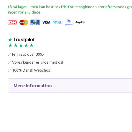
-28%
Popul
Få på lager – men kan bestilles frit. Evt. manglende varer eftersendes gr
inden for 2–3 dage.
-25%
★
Trustpilot
★★★★★
PETOSAN
PLAQUE
✅ Fri fragt over 399,-
HUNDETANDBØRSTE
TANDST
✅ Vores kunder er vilde med os!
LARGE
✅ 100% Dansk Webshop
54,95 DKK
299,95
75,95 DKK
399,95 
Mere information
Du sparer:
21,00 DKK
Du spar
Læg i kurv
Læg i 