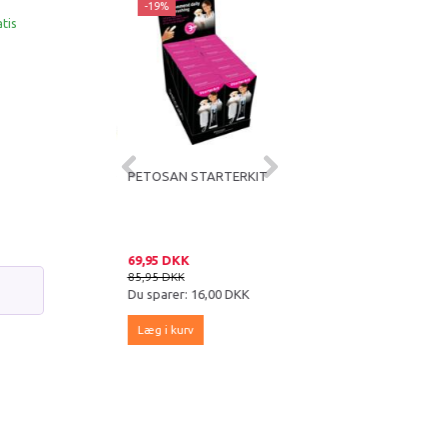
ær
-19%
-15%
atis
 OFF PULVER MOD
PETOSAN STARTERKIT
VET'S BEST - TANDPLEJE
EN 180G
SÆT TIL HVALPE
 DKK
69,95 DKK
109,95 DKK
DKK
85,95 DKK
129,95 DKK
er:
100,00 DKK
Du sparer:
16,00 DKK
Du sparer:
20,00 DKK
kurv
Læg i kurv
Læg i kurv