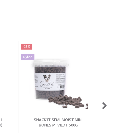
-33%
-43%
Nyhed
Nyhed
I
SNACK'IT SEMI-MOIST MINI
SNACK'I
R)
BONES M. VILDT 500G
BONES 