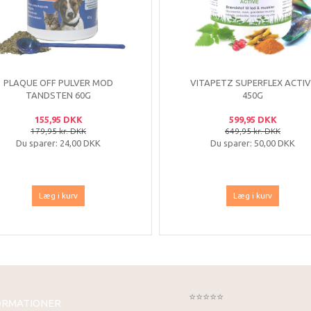
PLAQUE OFF PULVER MOD
VITAPETZ SUPERFLEX ACTIV
TANDSTEN 60G
450G
155,95 DKK
599,95 DKK
179,95 kr. DKK
649,95 kr. DKK
Du sparer:
24,00 DKK
Du sparer:
50,00 DKK
Læg i kurv
Læg i kurv
⭐⭐⭐⭐⭐
ORMATIONER