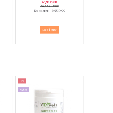
40,95 DKK
60,90 kr. DKK
6
Du sparer:
19,95 DKK
Du sp
Læg i kurv
-8%
-15%
Nyhed
Nyhed