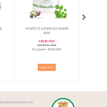
E
VITAPETZ SUPERFLEX SENIOR
ANIB
450G
URTEB
599,95 DKK
649,00 kr. DKK
19
Du sparer:
49,05 DKK
Du sp
Læg i kurv
Kontakt kundeservice på