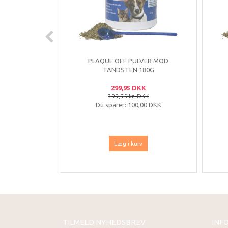
PLAQUE OFF PULVER MOD
TANDSTEN 180G
299,95 DKK
399,95 kr. DKK
Du sparer:
100,00 DKK
Læg i kurv
TILMELD NYHEDSBREV
INF