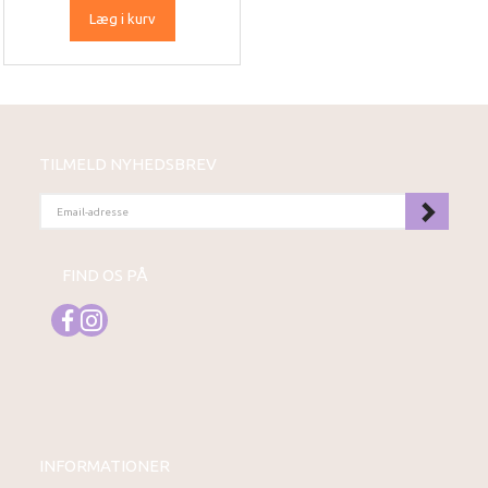
Læg i kurv
TILMELD NYHEDSBREV
EMAIL-
ADRESSE
FIND OS PÅ
INFORMATIONER