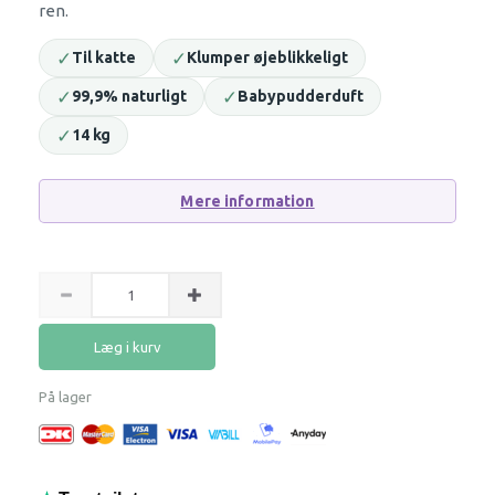
ren.
✓
✓
Til katte
Klumper øjeblikkeligt
✓
✓
99,9% naturligt
Babypudderduft
✓
14 kg
Mere information
Læg i kurv
På lager