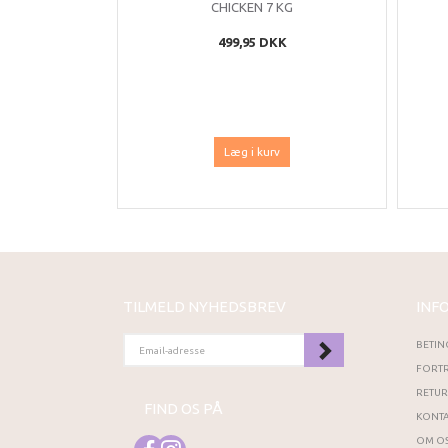
CHICKEN 7 KG
499,95 DKK
Læg i kurv
TILMELD NYHEDSBREV
INF
EMAIL-
BETIN
ADRESSE
FORTR
RETU
FIND OS PÅ
KONTA
OM OS