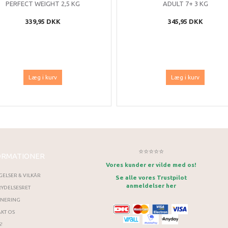
PERFECT WEIGHT 2,5 KG
ADULT 7+ 3 KG
339,95 DKK
345,95 DKK
Læg i kurv
Læg i kurv
⭐⭐⭐⭐⭐
ORMATIONER
Vores kunder er vilde med os!
GELSER & VILKÅR
Se alle vores Trustpilot
anmeldelser her
YDELSESRET
RNERING
KT OS
!