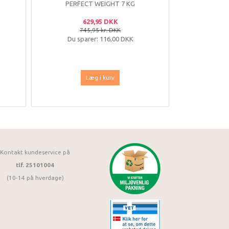
PERFECT WEIGHT 7 KG
12X
629,95 DKK
745,95 kr. DKK
15
Du sparer:
116,00 DKK
Du sp
Læg i kurv
Kontakt kundeservice på
tlf. 25101004
(10-14 på hverdage)