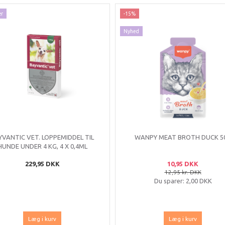
ær
-15%
Nyhed
YVANTIC VET. LOPPEMIDDEL TIL
WANPY MEAT BROTH DUCK 5
HUNDE UNDER 4 KG, 4 X 0,4ML
229,95 DKK
10,95 DKK
12,95 kr. DKK
Du sparer:
2,00 DKK
Læg i kurv
Læg i kurv