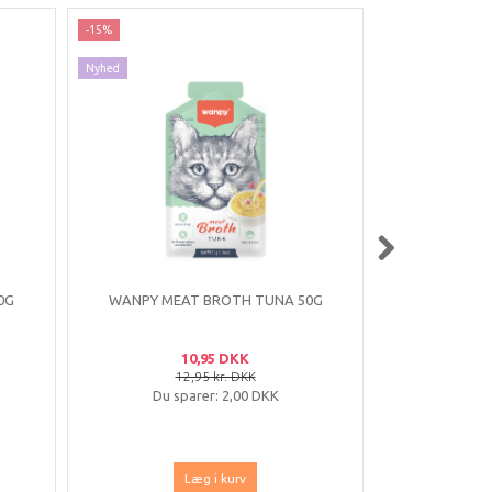
-15%
-19%
Nyhed
Nyhed
0G
WANPY MEAT BROTH TUNA 50G
WANPY SO
STRI
10,95 DKK
12,95 kr. DKK
2
Du sparer:
2,00 DKK
Du s
Læg i kurv