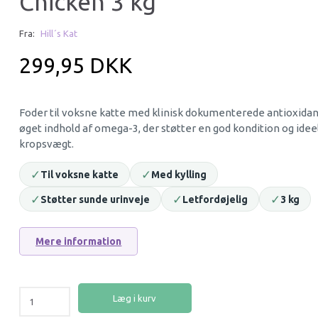
Chicken 3 kg
Fra:
Hill´s Kat
-25%
-25%
299,95 DKK
Foder til voksne katte med klinisk dokumenterede antioxidan
øget indhold af omega-3, der støtter en god kondition og idee
kropsvægt.
HILL'S SCIENCE PLAN
HILL’S 
ADULT POULTRY
MATURE
✓
✓
Til voksne katte
Med kylling
SELECTION KYLLING &
VITALIT
KALKUN
✓
✓
✓
Støtter sunde urinveje
Letfordøjelig
3 kg
119,95 DKK
119,95
159,00 DKK
159,00 
Du sparer:
39,05 DKK
Du spar
Mere information
Læg i kurv
Læg i 
Læg i kurv