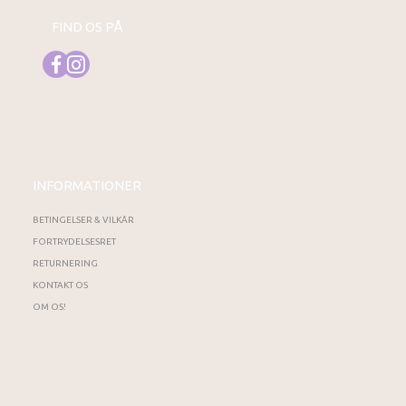
FIND OS PÅ
INFORMATIONER
BETINGELSER & VILKÅR
FORTRYDELSESRET
RETURNERING
KONTAKT OS
OM OS!