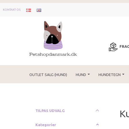
KONTAKT OS
FRAG
OUTLET SALG (HUND)
HUND
HUNDETEGN
K
Skifte
TILPAS UDVALG
filter
Kategorier