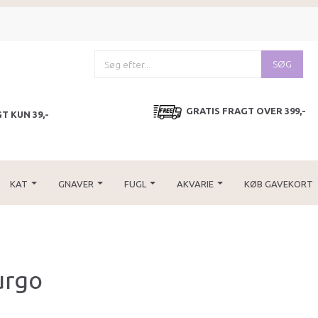
SØG
GRATIS FRAGT OVER 399,-
T KUN 39,-
KAT
GNAVER
FUGL
AKVARIE
KØB GAVEKORT
urgo