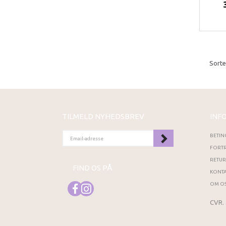
Sorte
TILMELD NYHEDSBREV
INF
EMAIL-
BETIN
ADRESSE
FORTR
RETU
FIND OS PÅ
KONTA
OM OS
CVR.