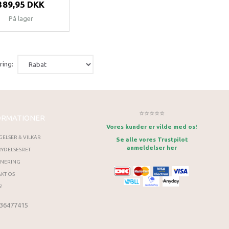
389,95 DKK
På lager
ring:
⭐⭐⭐⭐⭐
ORMATIONER
Vores kunder er vilde med os!
GELSER & VILKÅR
Se alle vores Trustpilot
anmeldelser her
YDELSESRET
RNERING
KT OS
!
 36477415