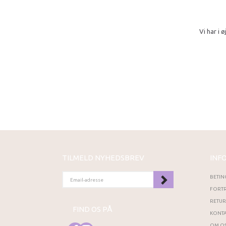
Vi har i
TILMELD NYHEDSBREV
INF
EMAIL-
BETIN
ADRESSE
FORTR
RETU
FIND OS PÅ
KONTA
OM OS