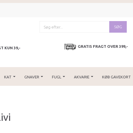
SØG
GRATIS FRAGT OVER 399,-
T KUN 39,-
KAT
GNAVER
FUGL
AKVARIE
KØB GAVEKORT
ivi