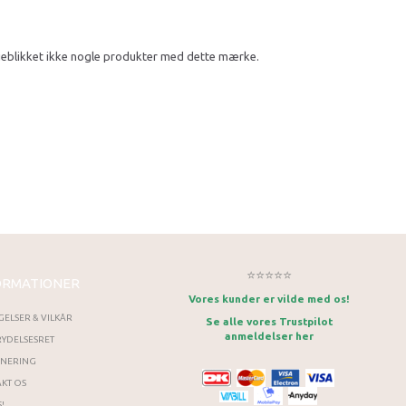
 øjeblikket ikke nogle produkter med dette mærke.
⭐⭐⭐⭐⭐
ORMATIONER
Vores kunder er vilde med os!
GELSER & VILKÅR
Se alle vores Trustpilot
anmeldelser her
YDELSESRET
RNERING
KT OS
!