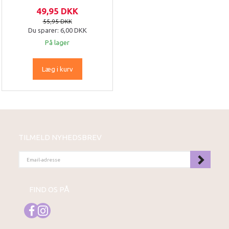
49,95 DKK
55,95 DKK
Du sparer:
6,00 DKK
På lager
Læg i kurv
TILMELD NYHEDSBREV
EMAIL-
ADRESSE
FIND OS PÅ