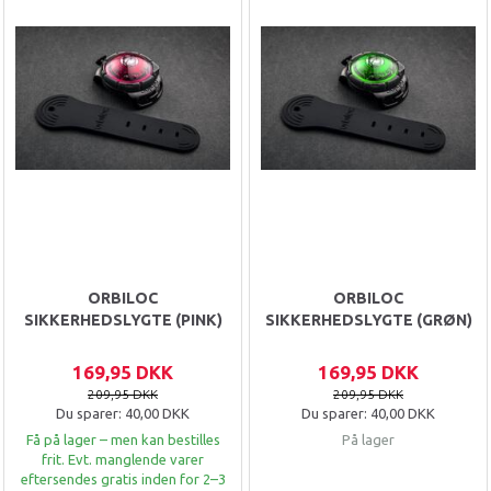
ORBILOC
ORBILOC
SIKKERHEDSLYGTE (PINK)
SIKKERHEDSLYGTE (GRØN)
169,95 DKK
169,95 DKK
209,95 DKK
209,95 DKK
Du sparer:
40,00 DKK
Du sparer:
40,00 DKK
Få på lager – men kan bestilles
På lager
frit. Evt. manglende varer
eftersendes gratis inden for 2–3