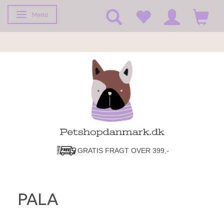
Menu
Skifte navigation
GRATIS FRAGT OVER 399,-
LYN HURTIG LEVERING!
PALA