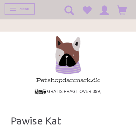
Menu
Skifte navigation
GRATIS FRAGT OVER 399,-
LYN HURTIG LEVERING!
Pawise Kat