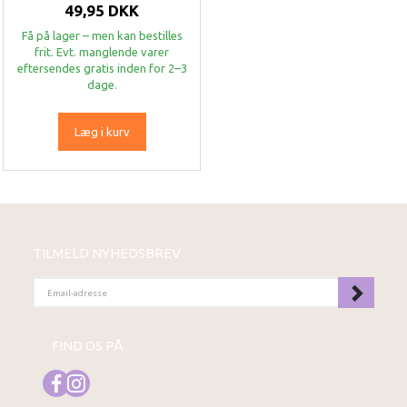
49,95 DKK
Få på lager – men kan bestilles
frit. Evt. manglende varer
eftersendes gratis inden for 2–3
dage.
Læg i kurv
TILMELD NYHEDSBREV
EMAIL-
ADRESSE
FIND OS PÅ