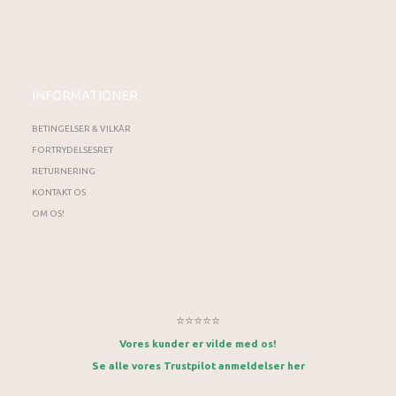
INFORMATIONER
BETINGELSER & VILKÅR
FORTRYDELSESRET
RETURNERING
KONTAKT OS
OM OS!
⭐⭐⭐⭐⭐
Vores kunder er vilde med os!
Se alle vores Trustpilot anmeldelser her