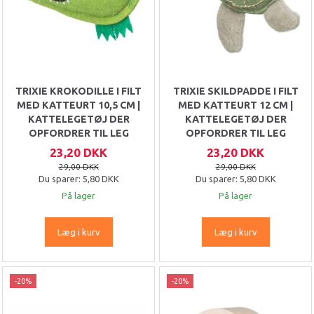
TRIXIE KROKODILLE I FILT
TRIXIE SKILDPADDE I FILT
MED KATTEURT 10,5 CM |
MED KATTEURT 12 CM |
KATTELEGETØJ DER
KATTELEGETØJ DER
OPFORDRER TIL LEG
OPFORDRER TIL LEG
23,20 DKK
23,20 DKK
29,00 DKK
29,00 DKK
Du sparer:
5,80 DKK
Du sparer:
5,80 DKK
På lager
På lager
Læg i kurv
Læg i kurv
-20%
-20%