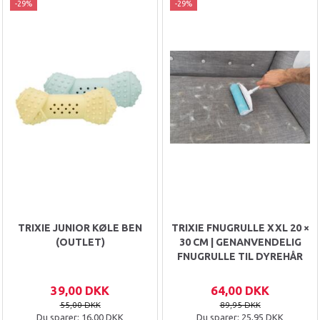
-29%
-29%
TRIXIE JUNIOR KØLE BEN
TRIXIE FNUGRULLE XXL 20 ×
(OUTLET)
30 CM | GENANVENDELIG
FNUGRULLE TIL DYREHÅR
39,00 DKK
64,00 DKK
55,00 DKK
89,95 DKK
Du sparer:
16,00 DKK
Du sparer:
25,95 DKK