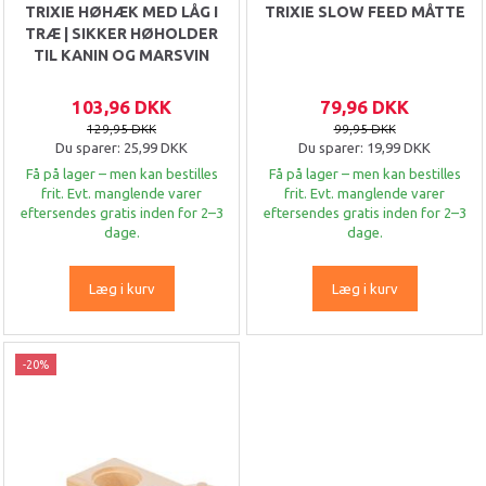
TRIXIE HØHÆK MED LÅG I
TRIXIE SLOW FEED MÅTTE
TRÆ | SIKKER HØHOLDER
TIL KANIN OG MARSVIN
103,96 DKK
79,96 DKK
129,95 DKK
99,95 DKK
Du sparer:
25,99 DKK
Du sparer:
19,99 DKK
Få på lager – men kan bestilles
Få på lager – men kan bestilles
frit. Evt. manglende varer
frit. Evt. manglende varer
eftersendes gratis inden for 2–3
eftersendes gratis inden for 2–3
dage.
dage.
Læg i kurv
Læg i kurv
-20%