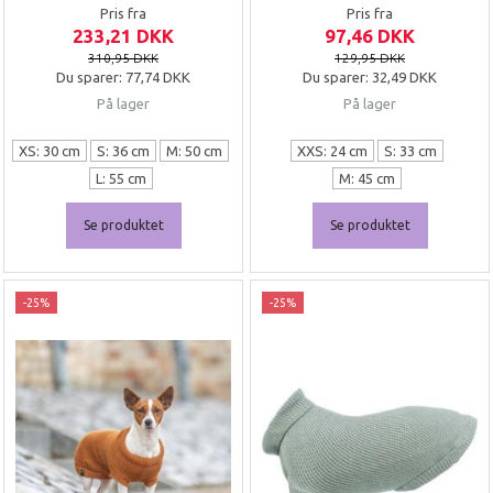
Pris fra
Pris fra
233,21 DKK
97,46 DKK
310,95 DKK
129,95 DKK
Du sparer:
77,74 DKK
Du sparer:
32,49 DKK
På lager
På lager
XS: 30 cm
S: 36 cm
M: 50 cm
XXS: 24 cm
S: 33 cm
L: 55 cm
M: 45 cm
Se produktet
Se produktet
-25%
-25%