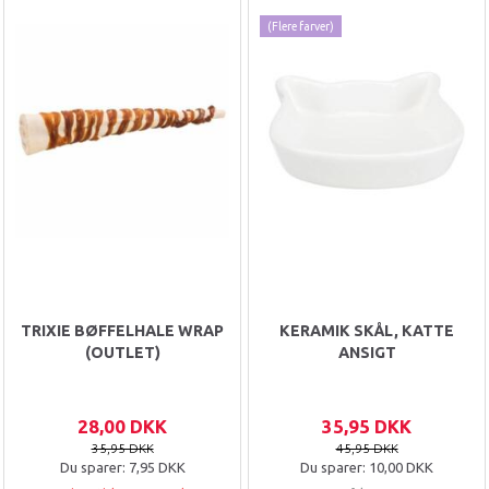
(Flere farver)
TRIXIE BØFFELHALE WRAP
KERAMIK SKÅL, KATTE
(OUTLET)
ANSIGT
28,00 DKK
35,95 DKK
35,95 DKK
45,95 DKK
Du sparer:
7,95 DKK
Du sparer:
10,00 DKK