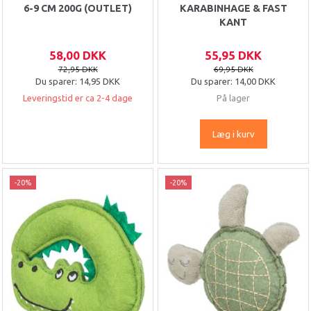
6-9 CM 200G (OUTLET)
KARABINHAGE & FAST
KANT
58,00 DKK
55,95 DKK
72,95 DKK
69,95 DKK
Du sparer:
14,95 DKK
Du sparer:
14,00 DKK
Leveringstid er ca 2-4 dage
På lager
Læg i kurv
-20%
-20%