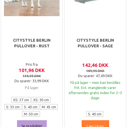
CITYSTYLE BERLIN
CITYSTYLE BERLIN
PULLOVER - RUST
PULLOVER - SAGE
Pris fra
142,46 DKK
101,96 DKK
189,95 DKK
Du sparer:
47,49 DKK
135,95 DKK
Du sparer:
33,99 DKK
Få på lager – men kan bestilles
På lager
frit. Evt. manglende varer
eftersendes gratis inden for 2–3
dage.
XS: 27 cm
XS: 30 cm
S: 33 cm
S: 40 cm
M: 45 cm
M: 50 cm
S: 40 cm
Se produktet
Læg i kurv