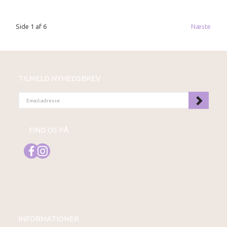
Side 1 af 6
Næste
TILMELD NYHEDSBREV
EMAIL-
ADRESSE
FIND OS PÅ
INFORMATIONER