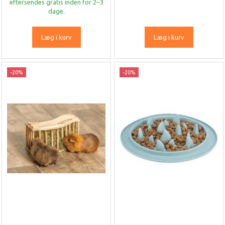
eftersendes gratis inden for 2–3
dage.
Læg i kurv
Læg i kurv
-20%
-20%