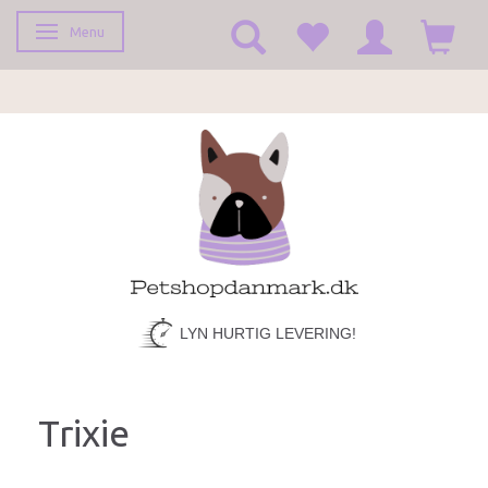
Menu
Skifte navigation
FRAGT KUN 39,-
Trixie