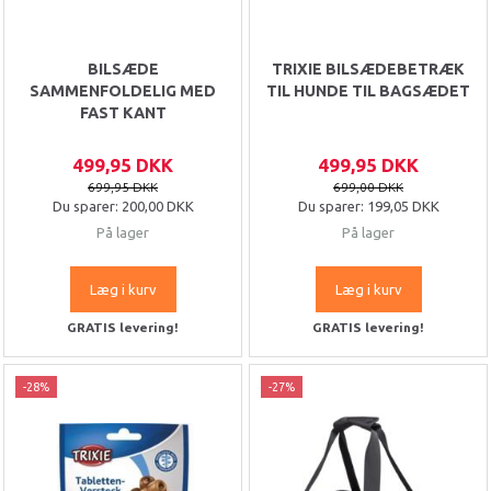
BILSÆDE
TRIXIE BILSÆDEBETRÆK
SAMMENFOLDELIG MED
TIL HUNDE TIL BAGSÆDET
FAST KANT
499,95 DKK
499,95 DKK
699,95 DKK
699,00 DKK
Du sparer:
200,00 DKK
Du sparer:
199,05 DKK
På lager
På lager
Læg i kurv
Læg i kurv
GRATIS levering!
GRATIS levering!
-28%
-27%