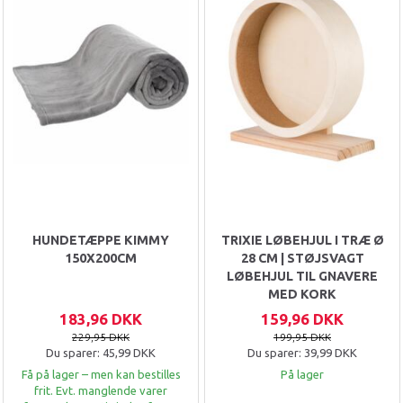
HUNDETÆPPE KIMMY
TRIXIE LØBEHJUL I TRÆ Ø
150X200CM
28 CM | STØJSVAGT
LØBEHJUL TIL GNAVERE
MED KORK
183,96 DKK
159,96 DKK
229,95 DKK
199,95 DKK
Du sparer:
45,99 DKK
Du sparer:
39,99 DKK
Få på lager – men kan bestilles
På lager
frit. Evt. manglende varer