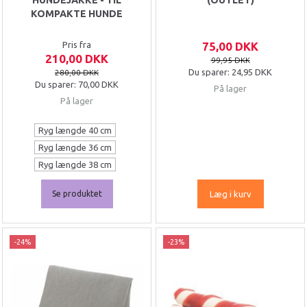
HUNDEJAKKE - TIL
(OUTLET)
KOMPAKTE HUNDE
Pris fra
75,00 DKK
210,00 DKK
99,95 DKK
Du sparer:
24,95 DKK
280,00 DKK
Du sparer:
70,00 DKK
På lager
På lager
Ryg længde 40 cm
Ryg længde 36 cm
Ryg længde 38 cm
Se produktet
Læg i kurv
-24%
-23%