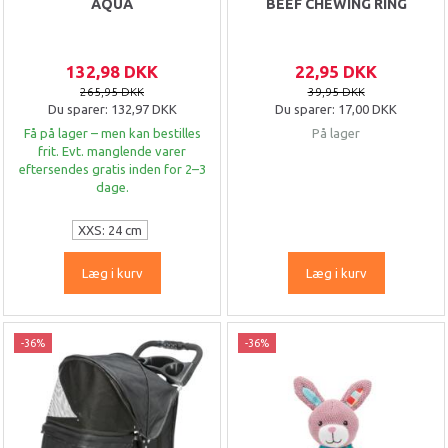
AQUA
BEEF CHEWING RING
132,98 DKK
22,95 DKK
265,95 DKK
39,95 DKK
Du sparer:
132,97 DKK
Du sparer:
17,00 DKK
Få på lager – men kan bestilles
På lager
frit. Evt. manglende varer
eftersendes gratis inden for 2–3
dage.
XXS: 24 cm
Læg i kurv
Læg i kurv
-36%
-36%