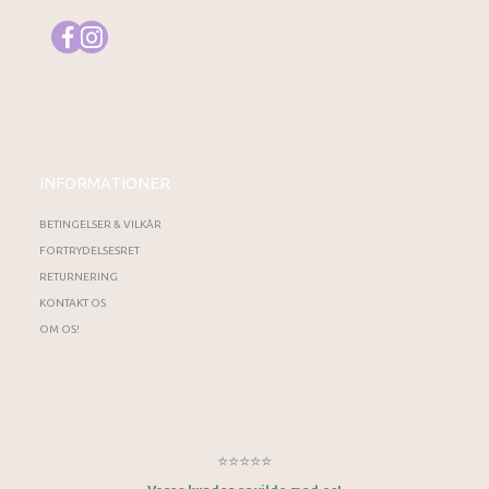
INFORMATIONER
BETINGELSER & VILKÅR
FORTRYDELSESRET
RETURNERING
KONTAKT OS
OM OS!
⭐⭐⭐⭐⭐