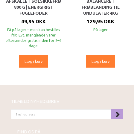
AFSKALLET SOLSIKKEFRØ
BALANCERET
800 G | ENERGIRIGT
FRØBLANDING TIL
FUGLEFODER
UNDULATER 4KG
49,95 DKK
129,95 DKK
Få på lager – men kan bestilles
På lager
frit. Evt. manglende varer
eftersendes gratis inden for 2–3
dage.
Læg i kurv
Læg i kurv
TILMELD NYHEDSBREV
EMAIL-
ADRESSE
FIND OS PÅ