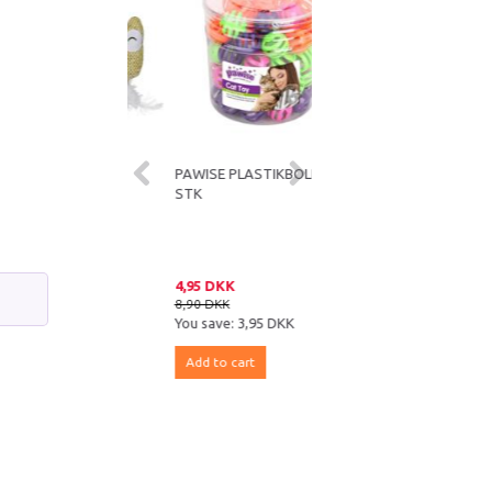
NION
PAWISE PLASTIKBOLDE - 1
JOLLY PAW SCRATCHING
GETØJ MED
STK
WAVE KRADSEBØLGE I
RT-FYLD
KARTON MED KATNIP 43
CM
DKK
4,95 DKK
29,00 DKK
KK
8,90 DKK
49,95 DKK
e:
14,95 DKK
You save:
3,95 DKK
You save:
20,95 DKK
 cart
Add to cart
Add to cart