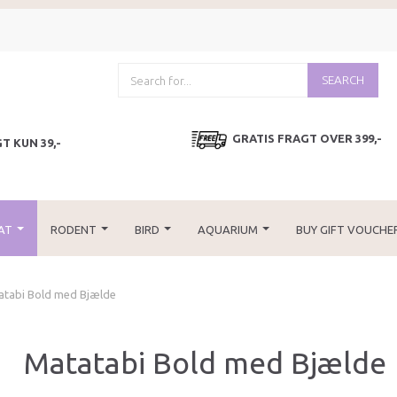
SEARCH
GRATIS FRAGT OVER 399,-
T KUN 39,-
AT
RODENT
BIRD
AQUARIUM
BUY GIFT VOUCHE
atabi Bold med Bjælde
Matatabi Bold med Bjælde