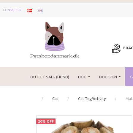
CONTACT US
FRAG
OUTLET SALG (HUND)
DOG
DOG SIGN
C
Cat
Cat Toy/Activity
Mat
20% OFF