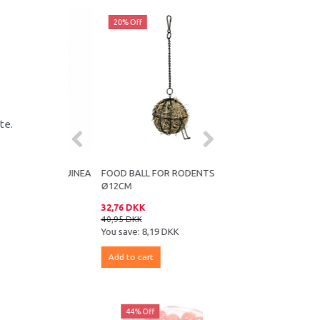
20% Off
te.
R FOR GUINEA
FOOD BALL FOR RODENTS
HAY FENCE FOR RODE
Ø12CM
20X18X12 CM
32,76 DKK
35,95 DKK
40,95 DKK
You save:
8,19 DKK
Add to cart
Add to cart
ff
44% Off
42% Off