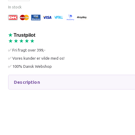
In stock
★
Trustpilot
★★★★★
JOLLY PAW DRILLEPIND
COMPA
✅ Fri fragt over 399,-
MED MUS 50 CM
PLYSLE
✅ Vores kunder er vilde med os!
INTERAKTIVT
KATTEU
KATTELEGETØJ MED
✅ 100% Dansk Webshop
KATTEMYNTE
15,00 DKK
15,00 
Description
34,95 DKK
29,95 D
You save:
19,95 DKK
You sav
Add to cart
Add to