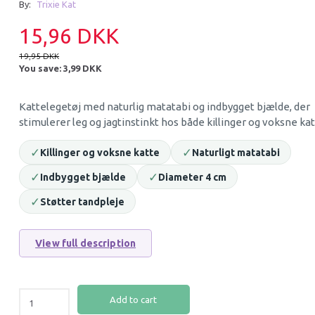
By:
Trixie Kat
Hot
15,96 DKK
17% Off
19,95 DKK
You save:
3,99 DKK
Kattelegetøj med naturlig matatabi og indbygget bjælde, der
stimulerer leg og jagtinstinkt hos både killinger og voksne kat
✓
✓
Killinger og voksne katte
Naturligt matatabi
ADVANTAGE FLEA TREATMENT
VITAMIN C POWDE
✓
✓
Indbygget bjælde
Diameter 4 cm
FOR CATS 0.8 ML OVER 4 KG
PIGS 100G
✓
Støtter tandpleje
179,95 DKK
99,95 DKK
215,95 DKK
You save:
36,00 DKK
View full description
Add to cart
Add to cart
Add to cart
57% Off
50% O