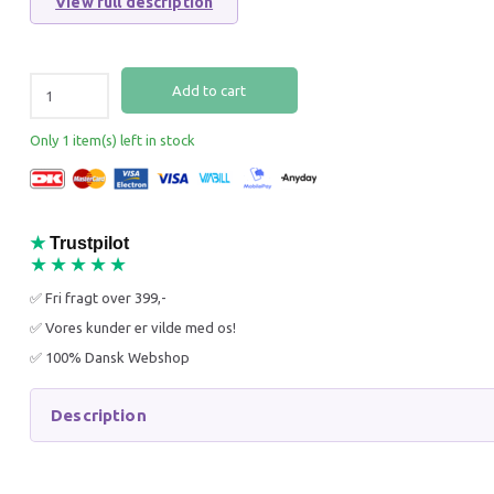
View full description
Add to cart
Only 1 item(s) left in stock
★
Trustpilot
★★★★★
✅ Fri fragt over 399,-
✅ Vores kunder er vilde med os!
✅ 100% Dansk Webshop
Description