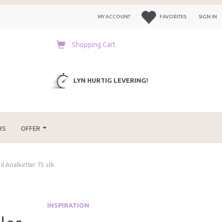
MY ACCOUNT
FAVORITES
SIGN IN
Shopping Cart
LYN HURTIG LEVERING!
RS
OFFER
 Analkirtler 75 stk
INSPIRATION