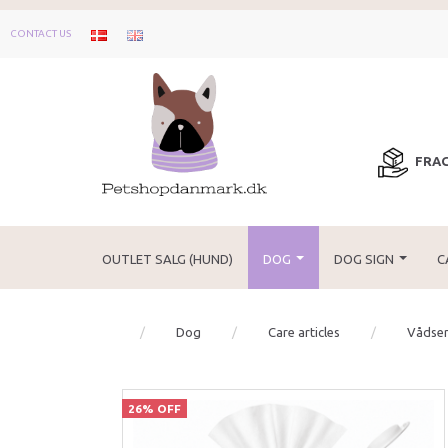
CONTACT US
FRAG
OUTLET SALG (HUND)
DOG
DOG SIGN
C
Dog
Care articles
Vådserv
26% OFF