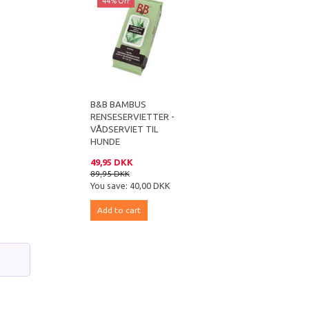
44% Off
B&B BAMBUS
RENSESERVIETTER -
VÅDSERVIET TIL
HUNDE
49,95 DKK
89,95 DKK
You save:
40,00 DKK
Add to cart