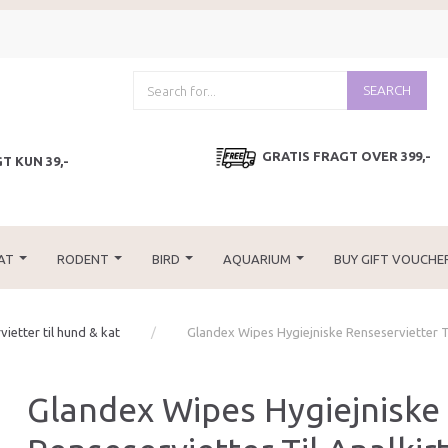
SEARCH
GRATIS FRAGT OVER 399,-
T KUN 39,-
AT
RODENT
BIRD
AQUARIUM
BUY GIFT VOUCHE
ietter til hund & kat
Glandex Wipes Hygiejniske Renseservietter Til
Glandex Wipes Hygiejniske