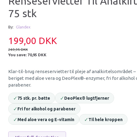
Renseservietter Til Analkirt
75 stk
By:
Glandex
199,00 DKK
269,95 DKK
You save:
70,95 DKK
Klar-til-brug renseservietter til pleje af analkirtelsområdet –
ESSENTIAL TURKEY DELIGHTS
ESSENTIAL FINES
beriget med aloe vera og DeoPlex®-enzymer, fri for alkohol 
200G
DUCK SAUSAGES 
parabener.
59,95 DKK
65,95 DKK
✓
✓
75 stk. pr. bøtte
DeoPlex® lugtfjerner
✓
Fri for alkohol og parabener
Add to cart
Add to cart
✓
✓
Med aloe vera og E-vitamin
Til hele kroppen