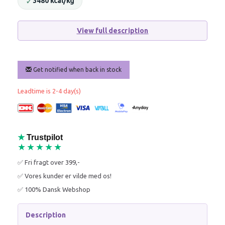
✓
3480 kcal/kg
View full description
Get notified when back in stock
Leadtime is 2-4 day(s)
★
Trustpilot
★★★★★
✅ Fri fragt over 399,-
✅ Vores kunder er vilde med os!
✅ 100% Dansk Webshop
Description