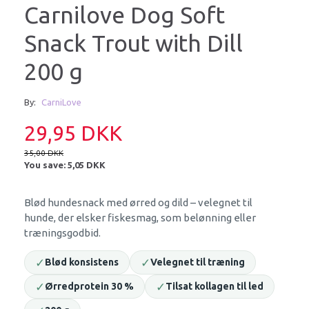
Carnilove Dog Soft
Snack Trout with Dill
200 g
By:
CarniLove
29,95 DKK
35,00 DKK
You save:
5,05 DKK
Blød hundesnack med ørred og dild – velegnet til
hunde, der elsker fiskesmag, som belønning eller
træningsgodbid.
✓
✓
Blød konsistens
Velegnet til træning
✓
✓
Ørredprotein 30 %
Tilsat kollagen til led