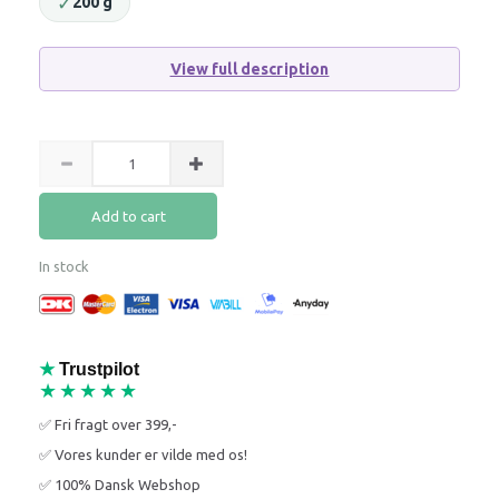
✓
200 g
View full description
Add to cart
In stock
★
Trustpilot
★★★★★
✅ Fri fragt over 399,-
✅ Vores kunder er vilde med os!
✅ 100% Dansk Webshop