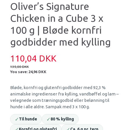
Oliver’s Signature
Chicken in a Cube 3 x
100 g | Bløde kornfri
godbidder med kylling
110,04 DKK
135,00 DKK
You save:
24,96 DKK
Bløde, kornfri og glutenfri godbidder med 92,3 %
animalske ingredienser fra kylling, vandbøffel og lam –
velegnede som træningsgodbid eller belønning til
hunde i alle aldre. Sampak med 3 x 100 g.
✓
✓
Til hunde
80 % kylling
✓
✓
Kornfri og glutenfri
Ca. 6 g pr. tern