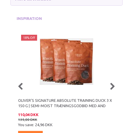
INSPIRATION
18% Off
OLIVER’S SIGNATURE ABSOLUTE TRAINING DUCK 3 X
OLIVER’
150 G | SEMI-MOIST TRÆNINGSGODBID MED AND
SEMI-M
110,04 DKK
45,00 D
135,00 DKK
You save:
24,96 DKK