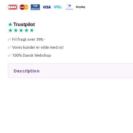
50% Off
38% O
★
Trustpilot
★★★★★
✅ Fri fragt over 399,-
✅ Vores kunder er vilde med os!
✅ 100% Dansk Webshop
DOG COMETS COMET
DOG C
LAUNCHER (BAZOOKA)
BOLD – 
(OUTLET)
PAK) (O
Description
129,00 DKK
69,00 
259,95 DKK
110,95 
You save:
130,95 DKK
You sav
Add to cart
Add to