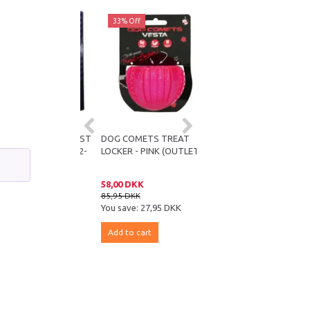
ff
33% Off
31% Off
OMETS STARDUST
DOG COMETS TREAT
DOG COMETS TREAT
GRØN (STR. M, 2-
LOCKER - PINK (OUTLET)
LOCKER - ORANGE
UTLET)
(OUTLET)
DKK
58,00 DKK
59,00 DKK
DKK
85,95 DKK
85,95 DKK
e:
41,95 DKK
You save:
27,95 DKK
You save:
26,95 DKK
 cart
Add to cart
Add to cart