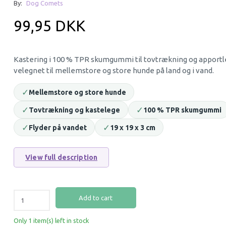
By:
Dog Comets
37% Off
15% Off
99,95 DKK
Kastering i 100 % TPR skumgummi til tovtrækning og apportl
velegnet til mellemstore og store hunde på land og i vand.
✓
Mellemstore og store hunde
✓
✓
Tovtrækning og kastelege
100 % TPR skumgummi
KONG PHATZ FLODHEST M |
SNACK’IT GÅSEVIN
✓
✓
Flyder på vandet
19 x 19 x 3 cm
BLØDT HUNDELEGETØJ MED PIV
NATURLIG TYGGES
(OUTLET)
HUND
View full description
75,00 DKK
50,96 DKK
119,95 DKK
59,95 DKK
You save:
44,95 DKK
You save:
8,99 DKK
Add to cart
Add to cart
Add to cart
Only 1 item(s) left in stock