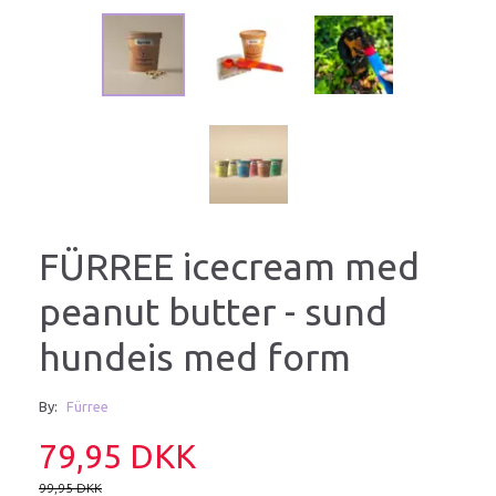
FÜRREE icecream med
peanut butter - sund
hundeis med form
By:
Fürree
79,95 DKK
99,95 DKK