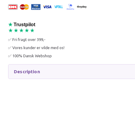
25% Off
25% O
★
Trustpilot
★★★★★
✅ Fri fragt over 399,-
✅ Vores kunder er vilde med os!
✅ 100% Dansk Webshop
WOOLF SALMON WITH
WOOLF 
CARROT STRIPS
WITH C
NATURLIG HUNDESNACK
BLØD H
Description
100G
30,00 DKK
30,00 
39,95 DKK
39,95 D
You save:
9,95 DKK
You sav
Get notified when back in stock
Add to