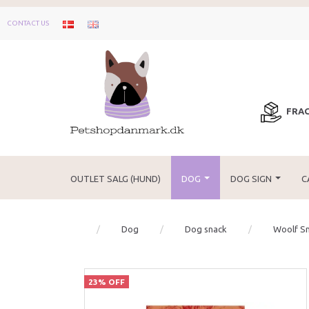
CONTACT US
FRAG
OUTLET SALG (HUND)
DOG
DOG SIGN
C
Dog
Dog snack
Woolf S
23% OFF