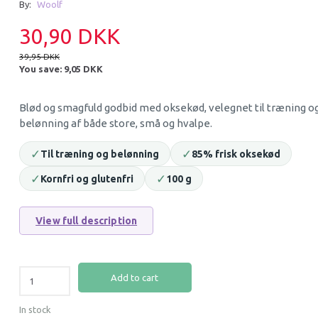
By:
Woolf
15% Off
30,90 DKK
39,95 DKK
You save:
9,05 DKK
Blød og smagfuld godbid med oksekød, velegnet til træning o
belønning af både store, små og hvalpe.
✓
✓
Til træning og belønning
85% frisk oksekød
SNACK’IT MINI TRAINERS
CARNILOVE FREEZ
✓
✓
Kornfri og glutenfri
100 g
HESTELUNGER 200 G | SMÅ
SNACKS VENISON 
TRÆNINGSGODBIDDER TIL HUND
FRYSETØRRET H
MED VILDT OG KA
View full description
72,25 DKK
49,95 DKK
85,00 DKK
You save:
12,75 DKK
Add to cart
Add to cart
Add to cart
In stock