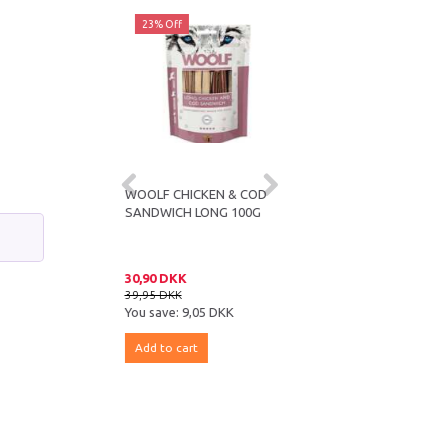
ff
23% Off
23% Off
SOFT CHICKEN
WOOLF CHICKEN & COD
WOOLF BEEF SUSHI WITH
OD SANDWICH
SANDWICH LONG 100G
COD 100G
UNDESNACK 100G
DKK
30,90 DKK
30,90 DKK
KK
39,95 DKK
39,95 DKK
e:
9,95 DKK
You save:
9,05 DKK
You save:
9,05 DKK
 cart
Add to cart
Add to cart