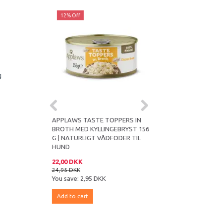
12% Off
12% Off
g
E-DRIED RAW
APPLAWS TASTE TOPPERS IN
APPLAWS TASTE TOPP
& TURKEY |
BROTH MED KYLLINGEBRYST 156
BROTH MED KYLLINGE
UNDESNACK
G | NATURLIGT VÅDFODER TIL
GRØNTSAGER 156 G |
LKUN
HUND
NATURLIGT VÅDFODER
22,00 DKK
22,00 DKK
24,95 DKK
24,95 DKK
You save:
2,95 DKK
You save:
2,95 DKK
Add to cart
Add to cart