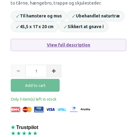
to tårne, hængebro, trappe og skjulesteder.
✓
✓
Til hamstere og mus
Ubehandlet naturtræ
✓
✓
45,5 x 17 x 20 cm
Sikkert at gnave i
View full description
Add to cart
Only 3 item(s) left in stock
★
Trustpilot
★★★★★