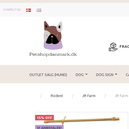
CONTACT US
FRAG
OUTLET SALG (HUND)
DOG
DOG SIGN
C
Rodent
JR Farm
JR Farm 
15% OFF
VI ANBEFALER!