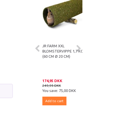
B GARDEN 100G
JR FARM XXL
JR FARM AKTIVITETSTRÆ
BLOMSTERVIPPE 1,7 KG
TIL KANINER
(60 CM Ø 20 CM)
DKK
174,95 DKK
349,95 DKK
KK
249,95 DKK
499,95 DKK
e:
10,95 DKK
You save:
75,00 DKK
You save:
150,00 DKK
 cart
Add to cart
Add to cart