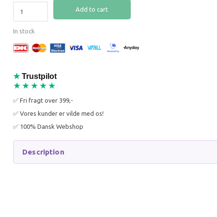
Add to cart
In stock
★
Trustpilot
JR FARM FLOWER
JR HER
★★★★★
PARADISE 150G
✅ Fri fragt over 399,-
✅ Vores kunder er vilde med os!
✅ 100% Dansk Webshop
39,95 DKK
22,00 
59,95 DKK
32,95 D
You save:
20,00 DKK
You sav
Description
Add to cart
Add to