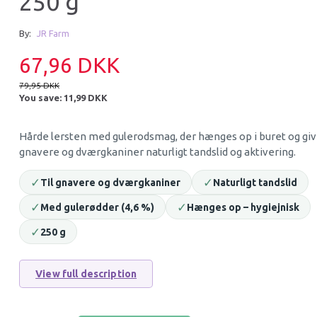
250 g
26% Off
15% Off
By:
JR Farm
67,96 DKK
79,95 DKK
You save:
11,99 DKK
Hårde lersten med gulerodsmag, der hænges op i buret og giv
gnavere og dværgkaniner naturligt tandslid og aktivering.
BURGESS INDOOR KANIN
JR PARSLEY SALA
✓
✓
Til gnavere og dværgkaniner
Naturligt tandslid
NUGGETS 1,5 KG
✓
99,95 DKK
✓
28,01 DKK
Med gulerødder (4,6 %)
Hænges op – hygiejnisk
135,95 DKK
32,95 DKK
You save:
36,00 DKK
You save:
4,94 DKK
✓
250 g
Add to cart
Add to cart
View full description
33% Off
33% O