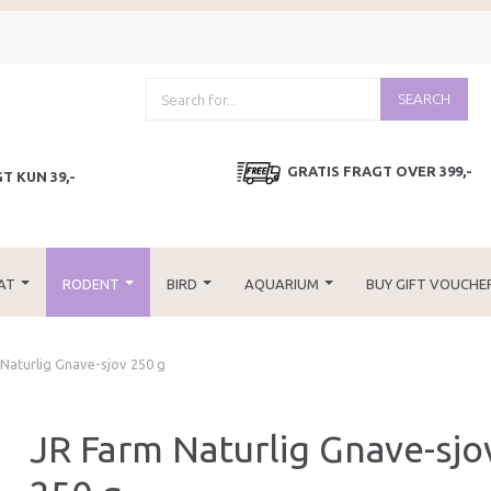
SEARCH
GRATIS FRAGT OVER 399,-
T KUN 39,-
AT
RODENT
BIRD
AQUARIUM
BUY GIFT VOUCHE
Naturlig Gnave-sjov 250 g
JR Farm Naturlig Gnave-sjo