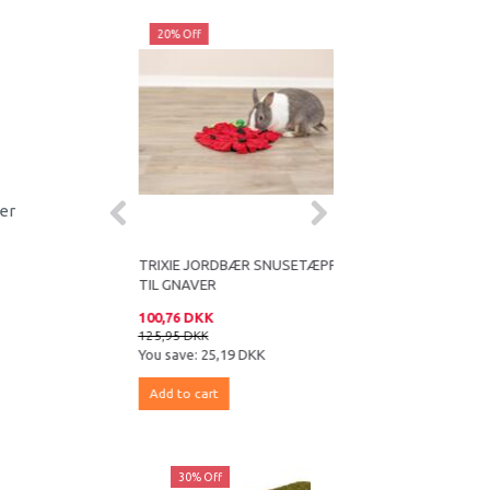
20% Off
20% Off
er
D
TRIXIE JORDBÆR SNUSETÆPPE
TRIXIE STICKS TRÆ/
TIL GNAVER
MED LOOFAH
100,76 DKK
20,76 DKK
125,95 DKK
25,95 DKK
You save:
25,19 DKK
You save:
5,19 DKK
Add to cart
Add to cart
ff
30% Off
30% Off