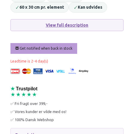
✓
✓
60 x 30 cm pr. element
Kan udvides
View full description
Get notified when back in stock
Leadtime is 2-4 day(s)
★
Trustpilot
★★★★★
✅ Fri fragt over 399,-
✅ Vores kunder er vilde med os!
✅ 100% Dansk Webshop