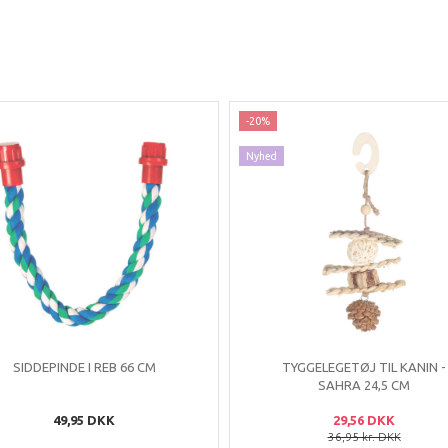
-20%
Nyhed
SIDDEPINDE I REB 66 CM
TYGGELEGETØJ TIL KANIN -
SAHRA 24,5 CM
49,95 DKK
29,56 DKK
36,95 kr. DKK