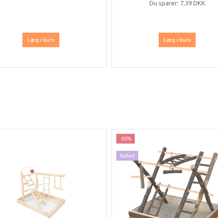
Du sparer:
7,39 DKK
Læg i kurv
Læg i kurv
-30%
Nyhed