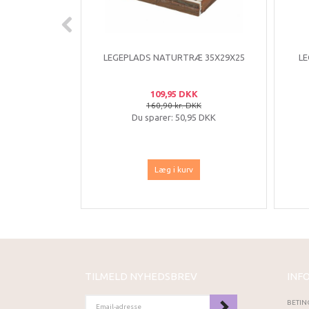
LEGEPLADS NATURTRÆ 35X29X25
LE
109,95 DKK
160,90 kr. DKK
Du sparer:
50,95 DKK
Læg i kurv
TILMELD NYHEDSBREV
INF
EMAIL-
BETIN
ADRESSE