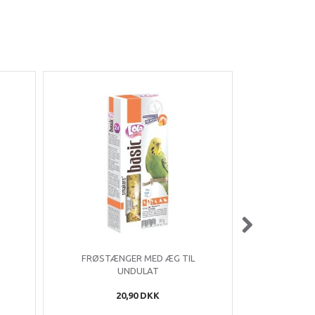
-20%
FRØSTÆNGER MED ÆG TIL
GRÆSBOLD 
UNDULAT
20,90 DKK
2