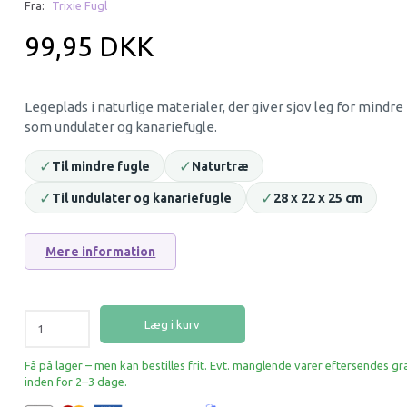
Fra:
Trixie Fugl
99,95 DKK
Legeplads i naturlige materialer, der giver sjov leg for mindre
som undulater og kanariefugle.
✓
✓
Til mindre fugle
Naturtræ
✓
✓
Til undulater og kanariefugle
28 x 22 x 25 cm
FUGLELEGETØJ LANDINGSSPEJL
FUGLELEGETØJ D
8,5CM
TRÆGYNGE MED 2
Mere information
35,95 DKK
29,95 DKK
Læg i kurv
Læg i kurv
Læg i kurv
Få på lager – men kan bestilles frit. Evt. manglende varer eftersendes gr
inden for 2–3 dage.
-38%
-32%