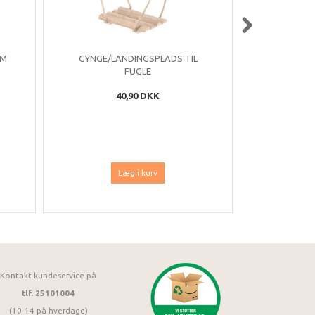
CM
GYNGE/LANDINGSPLADS TIL
NATUR L
FUGLE
40,90 DKK
Læg i kurv
Kontakt kundeservice på
tlf. 25101004
(10-14 på hverdage)