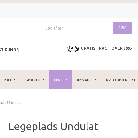
SØG
GRATIS FRAGT OVER 399,-
T KUN 39,-
KAT
GNAVER
FUGL
AKVARIE
KØB GAVEKORT
ads Undulat
Legeplads Undulat