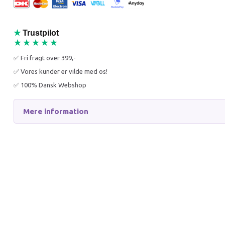
★
Trustpilot
★★★★★
✅ Fri fragt over 399,-
✅ Vores kunder er vilde med os!
JR FARM SOLSIKKER 30G
LEGEPL
✅ 100% Dansk Webshop
35X29X
Mere information
24,95 DKK
109,95
39,95 DKK
160,90 
Du sparer:
15,00 DKK
Du spar
Læg i kurv
Læg i 