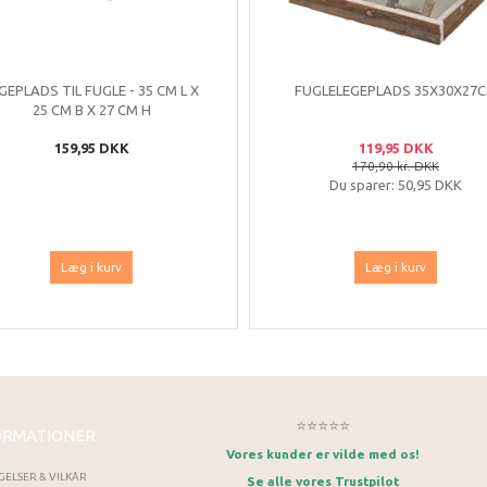
GEPLADS TIL FUGLE - 35 CM L X
FUGLELEGEPLADS 35X30X27
25 CM B X 27 CM H
159,95 DKK
119,95 DKK
170,90 kr. DKK
Du sparer:
50,95 DKK
Læg i kurv
Læg i kurv
⭐⭐⭐⭐⭐
ORMATIONER
Vores kunder er vilde med os!
GELSER & VILKÅR
Se alle vores Trustpilot