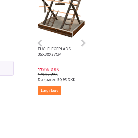
ADS NATURTRÆ
FUGLELEGEPLADS
FUGLE SPEJL I
25
35X30X27CM
TRÆRAMME
 DKK
119,95 DKK
39,95 DKK
DKK
170,90 DKK
49,95 DKK
er:
50,95 DKK
Du sparer:
50,95 DKK
Du sparer:
10,00 DKK
kurv
Læg i kurv
Læg i kurv