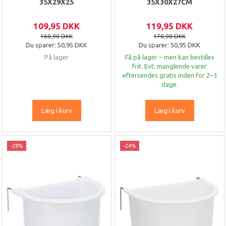
35X29X25
35X30X27CM
109,95 DKK
119,95 DKK
160,90 DKK
170,90 DKK
Du sparer:
50,95 DKK
Du sparer:
50,95 DKK
På lager
Få på lager – men kan bestilles
frit. Evt. manglende varer
eftersendes gratis inden for 2–3
dage.
Læg i kurv
Læg i kurv
-28%
-24%