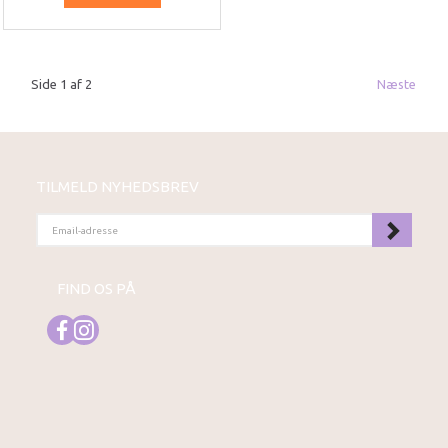
Side 1 af 2
Næste
TILMELD NYHEDSBREV
EMAIL-
ADRESSE
FIND OS PÅ