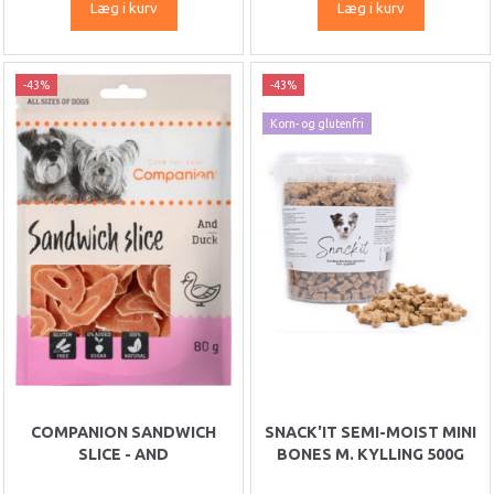
Læg i kurv
Læg i kurv
-43%
-43%
Korn- og glutenfri
COMPANION SANDWICH
SNACK'IT SEMI-MOIST MINI
SLICE - AND
BONES M. KYLLING 500G