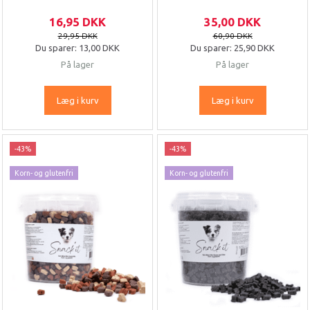
16,95 DKK
35,00 DKK
29,95 DKK
60,90 DKK
Du sparer:
13,00 DKK
Du sparer:
25,90 DKK
På lager
På lager
Læg i kurv
Læg i kurv
-43%
-43%
Korn- og glutenfri
Korn- og glutenfri