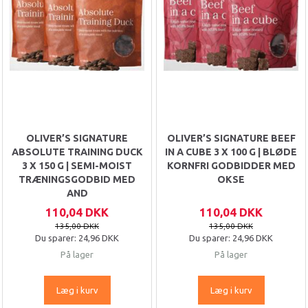
OLIVER’S SIGNATURE
OLIVER’S SIGNATURE BEEF
ABSOLUTE TRAINING DUCK
IN A CUBE 3 X 100 G | BLØDE
3 X 150 G | SEMI-MOIST
KORNFRI GODBIDDER MED
TRÆNINGSGODBID MED
OKSE
AND
110,04 DKK
110,04 DKK
135,00 DKK
135,00 DKK
Du sparer:
24,96 DKK
Du sparer:
24,96 DKK
På lager
På lager
Læg i kurv
Læg i kurv