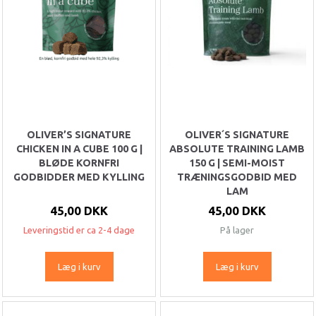
OLIVER’S SIGNATURE
OLIVER´S SIGNATURE
CHICKEN IN A CUBE 100 G |
ABSOLUTE TRAINING LAMB
BLØDE KORNFRI
150 G | SEMI-MOIST
GODBIDDER MED KYLLING
TRÆNINGSGODBID MED
LAM
45,00 DKK
45,00 DKK
Leveringstid er ca 2-4 dage
På lager
Læg i kurv
Læg i kurv