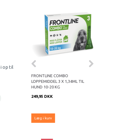
 op til
O
FRONTLINE COMBO
FRONTLINE COMBO
,67ML TIL
LOPPEMIDDEL 3 X 1,34ML TIL
LOPPEMIDDEL 3 X 2,68M
HUND 10-20 KG
HUND 20-40 KG
249,95 DKK
259,95 DKK
Læg i kurv
Læg i kurv