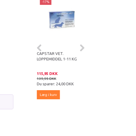
ær
-17%
Populær
-17%
TAGE
CAPSTAR VET.
ADVANTAGE
DDEL TIL KAT 0,4
LOPPEMIDDEL 1-11 KG
LOPPEMIDDEL TIL KAT 0,8
DER 4 KG
ML OVER 4 KG
 DKK
115,95 DKK
179,95 DKK
DKK
139,95 DKK
215,95 DKK
er:
46,00 DKK
Du sparer:
24,00 DKK
Du sparer:
36,00 DKK
kurv
Læg i kurv
Læg i kurv