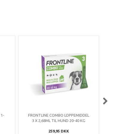
1-
FRONTLINE COMBO LOPPEMIDDEL
KW - SMART
3 X 2,68ML TIL HUND 20-40 KG
259,95 DKK