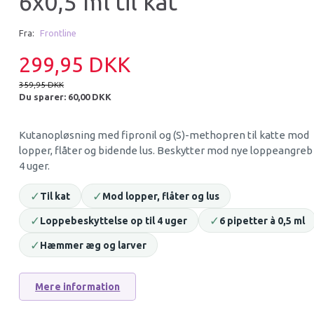
6x0,5 ml til kat
-17%
Fra:
Frontline
299,95 DKK
359,95 DKK
Du sparer:
60,00 DKK
Kutanopløsning med fipronil og (S)-methopren til katte mod
lopper, flåter og bidende lus. Beskytter mod nye loppeangreb i
4 uger.
CAPSTAR VET. LOPPEMIDDEL 1-
FRONTLINE COMB
11 KG
LOPPEMIDDEL 3 X 0
✓
✓
HUND 2-10 KG
Til kat
Mod lopper, flåter og lus
115,95 DKK
229,95 DKK
✓
✓
Loppebeskyttelse op til 4 uger
6 pipetter à 0,5 ml
139,95 DKK
Du sparer:
24,00 DKK
✓
Hæmmer æg og larver
Læg i kurv
Læg i kurv
Mere information