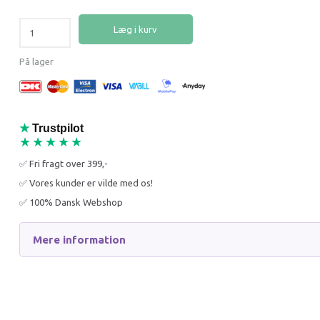
-36%
Popul
Læg i kurv
-21%
På lager
B&B ØKOLOGISK TICK &
ADVAN
★
Trustpilot
FLEA PETGUARD 500 ML
LOPPEMI
★★★★★
ML - UN
✅ Fri fragt over 399,-
115,00 DKK
169,95
✅ Vores kunder er vilde med os!
179,95 DKK
215,95 
Du sparer:
64,95 DKK
Du spar
✅ 100% Dansk Webshop
Læg i kurv
Læg i 
Mere information