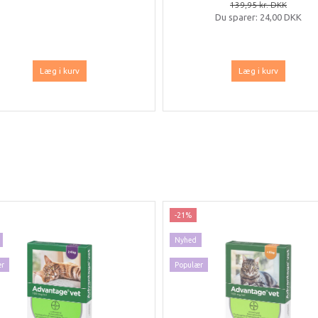
139,95 kr. DKK
Du sparer:
24,00 DKK
Læg i kurv
Læg i kurv
-21%
Nyhed
ær
Populær