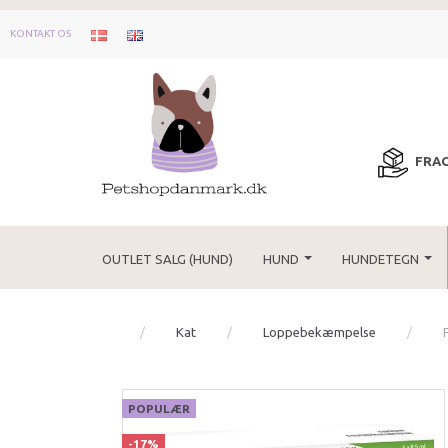
KONTAKT OS
FRAG
OUTLET SALG (HUND)
HUND
HUNDETEGN
Kat
Loppebekæmpelse
POPULÆR
-17%