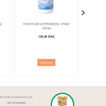
IL
FRONTLINE LOPPEMIDDEL SPRAY
ADTAB KAT
100 ML
0,5–2 KG | 
195,95 DKK
Læg i kurv
Kontakt kundeservice på
tlf. 25101004