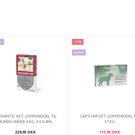
ær
-17%
Nyhed
YVANTIC VET. LOPPEMIDDEL TIL
CAPSTAR VET. LOPPEMIDDEL 1
HUNDE UNDER 4 KG, 4 X 0,4ML
57 KG
229,95 DKK
115,95 DKK