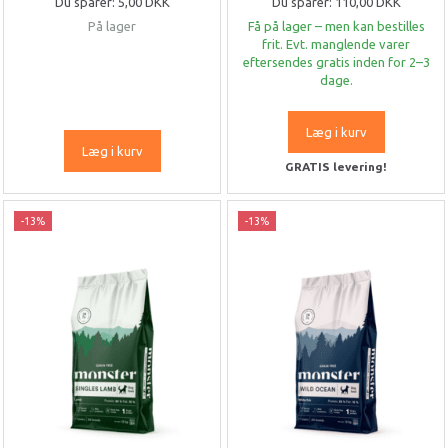
Du sparer:
5,00 DKK
Du sparer:
110,00 DKK
På lager
Få på lager – men kan bestilles
frit. Evt. manglende varer
eftersendes gratis inden for 2–3
dage.
Læg i kurv
Læg i kurv
GRATIS levering!
-13%
-13%