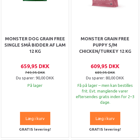
MONSTER DOG GRAIN FREE
MONSTER GRAIN FREE
SINGLE SMÅ BIDDER AF LAM
PUPPY S/M
12 KG
CHICKEN/TURKEY 12 KG
659,95 DKK
609,95 DKK
749,95 DKK
689,95 DKK
Du sparer:
90,00 DKK
Du sparer:
80,00 DKK
På lager
Få på lager – men kan bestilles
frit. Evt. manglende varer
eftersendes gratis inden for 2–3
dage.
Læg i kurv
Læg i kurv
GRATIS levering!
GRATIS levering!