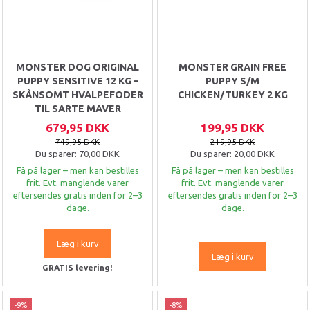
MONSTER DOG ORIGINAL
MONSTER GRAIN FREE
PUPPY SENSITIVE 12 KG –
PUPPY S/M
SKÅNSOMT HVALPEFODER
CHICKEN/TURKEY 2 KG
TIL SARTE MAVER
679,95 DKK
199,95 DKK
749,95 DKK
219,95 DKK
Du sparer:
70,00 DKK
Du sparer:
20,00 DKK
Få på lager – men kan bestilles
Få på lager – men kan bestilles
frit. Evt. manglende varer
frit. Evt. manglende varer
eftersendes gratis inden for 2–3
eftersendes gratis inden for 2–3
dage.
dage.
Læg i kurv
Læg i kurv
GRATIS levering!
-9%
-8%