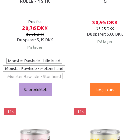
RULLE - 1 STK
G
Pris fra
30,95 DKK
20,76 DKK
35,95 DKK
Du sparer:
5,00 DKK
25,95 DKK
Du sparer:
5,19 DKK
På lager
På lager
Monster Rawhide - Lille hund
Monster Rawhide - Mellem hund
Monster Rawhide - Stor hund
Se produktet
Læg i kurv
-14%
-14%