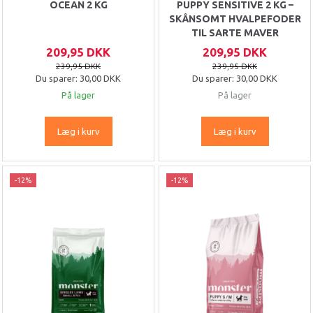
OCEAN 2 KG
PUPPY SENSITIVE 2 KG –
SKÅNSOMT HVALPEFODER
TIL SARTE MAVER
209,95 DKK
209,95 DKK
239,95 DKK
239,95 DKK
Du sparer:
30,00 DKK
Du sparer:
30,00 DKK
På lager
På lager
Læg i kurv
Læg i kurv
-12%
-12%