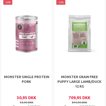
-14%
-13%
MONSTER SINGLE PROTEIN
MONSTER GRAIN FREE
PORK
PUPPY LARGE LAMB/DUCK
12 KG
30,95 DKK
709,95 DKK
35,95 DKK
819,95 DKK