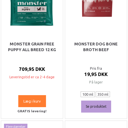
MONSTER GRAIN FREE
MONSTER DOG BONE
PUPPY ALL BREED 12 KG
BROTH BEEF
709,95 DKK
Pris fra
19,95 DKK
Leveringstid er ca 2-4 dage
På lager
100 ml
350 ml
Læg i kurv
Se produktet
GRATIS levering!
Flere størrelser